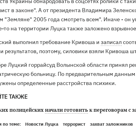
ств Украины обнародовать в соцсетях ролики с таки
ист в законе". А от президента Владимира Зеленско
 "Земляне" 2005 года смотреть всем". Иначе - он у
де-то на территории Луцка также заложено взрывное
ский выполнил требование Кривоша и
записал
соот
ли результатов, поэтому, силовики взяли Кривоша 
бре Луцкий горрайсуд Волынской области принял р
атрическую больницу. По предварительным данным 
ужены определенные расстройства психики.
ЙТЕ ТАКЖЕ
ких полицейских
начали готовить
к переговорам с 
 по теме:
Новости Луцка
террорист
захват заложников