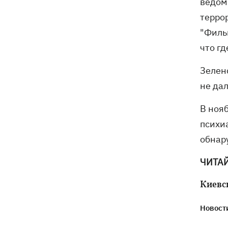
ведом
электроподстанций, 6 судов
террор
"теневого флота" и базу ФСБ в Крыму
"Фильм
что г
Зелен
не да
В ноя
психи
обнар
ЧИТА
Киевс
Новости