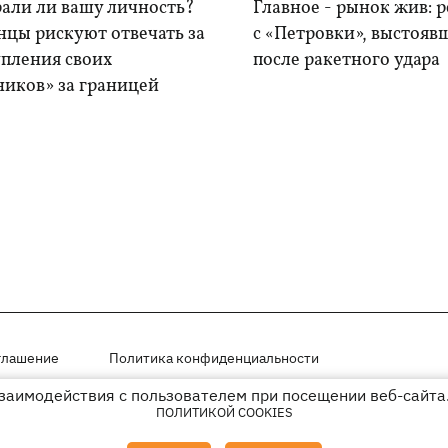
рали ли вашу личность?
Главное - рынок жив: 
нцы рискуют отвечать за
с «Петровки», выстояв
упления своих
после ракетного удара
ников» за границей
глашение
Политика конфиденциальности
взаимодействия с пользователем при посещении веб-сайта.
мещены на правах рекламы
ПОЛИТИКОЙ COOKIES
иперссылки на KP.UA в первом абзаце.