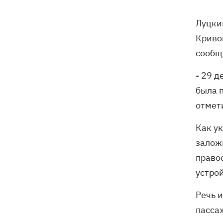
бешенства у кота
Луцки
Украина и Польша завершили
19:49
Криво
эксгумацию жертв Волынской
трагедии в двух селах на Волыни
сообщ
В Будапеште после обмеления Дуная
19:16
- 29 
подняли со дна мотоцикл вермахта и
была 
останки двух солдат
отмети
19:00
Анекдоты и мемы недели: прилеты-
Как у
прилеты, идите на болота и
украинский Джеймс Бонд с
заложн
кабачками
право
устро
Тысяча незаконно списанных мужчин
18:53
- суд заключил под стражу экс-
начальника Мукачевского ТЦК
Речь 
пасса
Дроны ВСУ поразили 10
18:48