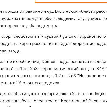
й городской районный суд Волынской области расс
шу
, захватившему автобус с людьми. Так, луцкого т
ает пресс-служба
ведомства
.
декабря следственным судьей Луцкого горрайонного
продлена мера пресечения в виде содержания под с
ли в суде.
казано в сообщении, Кривош подозревается в соверш
иков", ч. 1 ст. 258 "Террористический акт", ст. 34
охранительных органов", ч.1 2 ст. 263 "Незаконно
йствами" Уголовного кодекса.
идет о событии, которое произошло 21 июля в Луцк
жиров автобуса "Берестечко - Красиловка". Захватч