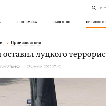
Найт
А
ЭКОНОМИКА
ОБЩЕСТВО
ПРОИСШЕС
ая
Происшествия
 оставил луцкого террорис
29 декабря 2020 17:42
НА МАРТЫНКО