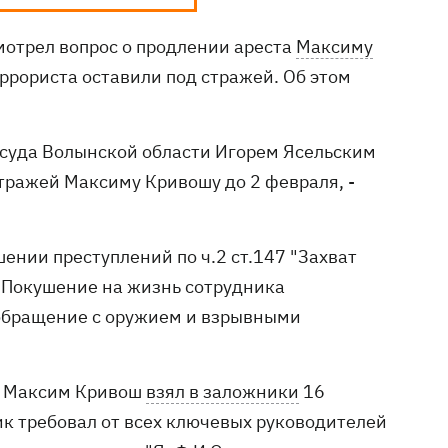
мотрел вопрос о продлении ареста
Максиму
еррориста оставили под стражей. Об этом
 суда Волынской области Игорем Ясельским
тражей Максиму Кривошу до 2 февраля, -
ении преступлений по ч.2 ст.147 "Захват
8 "Покушение на жизнь сотрудника
е обращение с оружием и взрывными
е. Максим Кривош
взял в заложники
16
ик требовал от всех ключевых руководителей