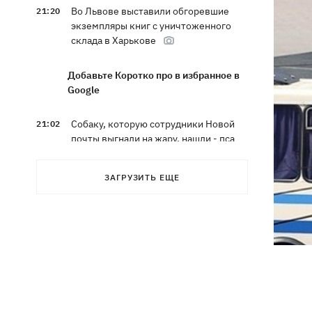
Во Львове выставили обгоревшие
21:20
экземпляры книг с уничтоженного
склада в Харькове
Добавьте Коротко про в избранное в
Google
Собаку, которую сотрудники Новой
21:02
почты выгнали на жару, нашли - пса
накормили и забрали домой
ЗАГРУЗИТЬ ЕЩЕ
Сенат США одобрил законопроект
20:40
Грэма об "адских санкциях" против РФ
Зеленский впервые прибыл в Сербию
20:14
и рассказал о целях визита
Во Львове ввели карантинные
20:04
ограничения из-за обнаружения