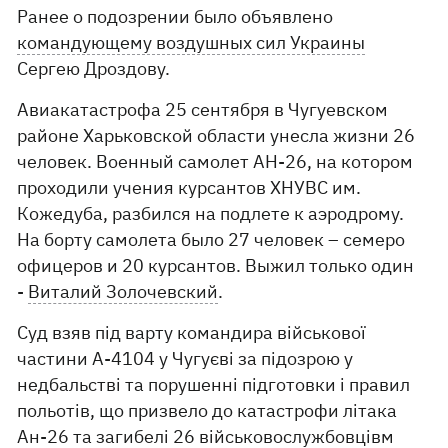
Ранее о подозрении было объявлено
командующему воздушных сил Украины
Сергею Дроздову.
Авиакатастрофа 25 сентября в Чугуевском
районе Харьковской области унесла жизни 26
человек. Военный самолет АН-26, на котором
проходили учения курсантов ХНУВС им.
Кожедуба, разбился на подлете к аэродрому.
На борту самолета было 27 человек – семеро
офицеров и 20 курсантов. Выжил только один
-
Виталий Золочевский
.
Суд взяв під варту командира військової
частини А-4104 у Чугуєві за підозрою у
недбальстві та порушенні підготовки і правил
польотів, що призвело до катастрофи літака
Ан-26 та загибелі 26 військовослужбовцівм