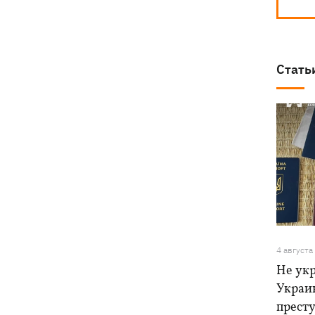
Стать
4 августа
Не ук
Украи
прест