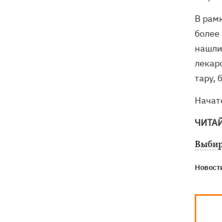
В рам
более
нашли
лекар
тару, 
Начато
ЧИТА
Выбир
Новости