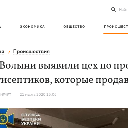
Найт
А
ЭКОНОМИКА
ОБЩЕСТВО
ПРОИСШЕС
ая
Происшествия
 Волыни выявили цех по пр
исептиков, которые продав
21 марта 2020 15:06
 НЕЧЕТ