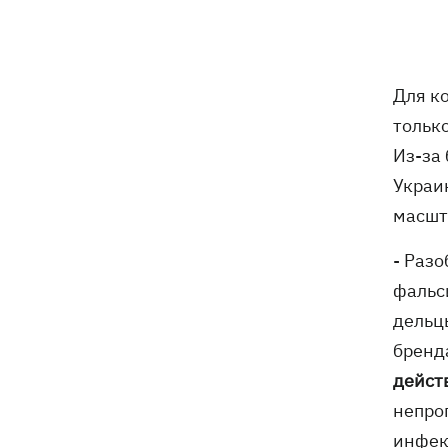
В Будапеште после обмеления Дуная
19:16
подняли со дна мотоцикл вермахта и
останки двух солдат
Для к
19:00
Анекдоты и мемы недели: прилеты-
прилеты, идите на болота и
тольк
украинский Джеймс Бонд с
Из-за
кабачками
Украи
Тысяча незаконно списанных мужчин
18:53
масшт
- суд заключил под стражу экс-
начальника Мукачевского ТЦК
- Раз
фальс
Дроны ВСУ поразили 10
18:48
электроподстанций, 6 судов
дельц
"теневого флота" и базу ФСБ в Крыму
бренд
дейст
Навроцкий в годовщину своего
18:20
президентства пообещал
непро
поддерживать Украину в борьбе с РФ
инфек