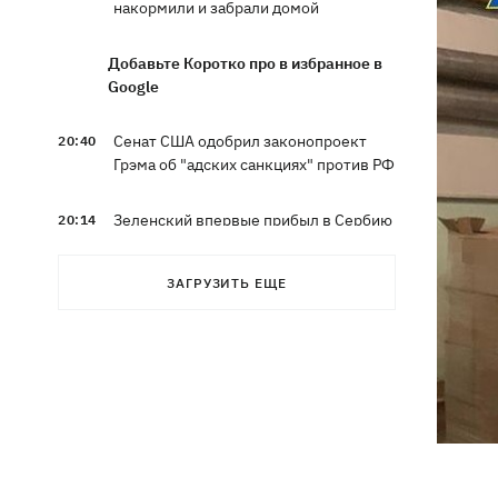
накормили и забрали домой
Добавьте Коротко про в избранное в
Google
Сенат США одобрил законопроект
20:40
Грэма об "адских санкциях" против РФ
Зеленский впервые прибыл в Сербию
20:14
и рассказал о целях визита
ЗАГРУЗИТЬ ЕЩЕ
Во Львове ввели карантинные
20:04
ограничения из-за обнаружения
бешенства у кота
Украина и Польша завершили
19:49
эксгумацию жертв Волынской
трагедии в двух селах на Волыни