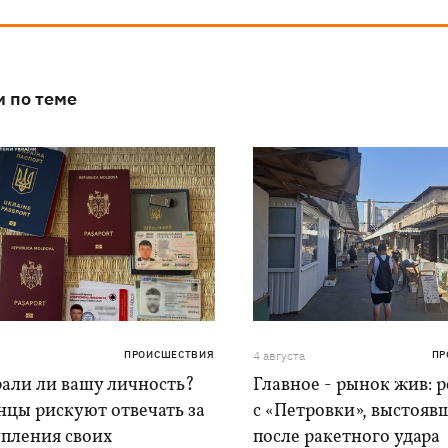
и по теме
ПРОИСШЕСТВИЯ
4 августа
ПР
рали ли вашу личность?
Главное - рынок жив: 
нцы рискуют отвечать за
с «Петровки», выстояв
упления своих
после ракетного удара