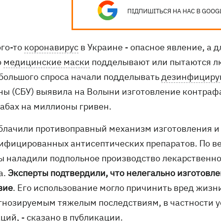
ПІДПИШІТЬСЯ НА НАС В GOOG
ого-то
коронавирус
в Украине - опасное явление, а д
о
медицинские маски
подделывают или пытаются лю
 большого спроса начали подделывать
дезинфициру
ны (СБУ) выявила на Волыни изготовление контра
абах на миллионы гривен.
облачили противоправный механизм изготовления и
ифицированных антисептических препаратов. По ве
ы наладили подпольное производство лекарственн
а.
Эксперты подтвердили, что нелегально изготовл
вие
. Его использование могло причинить вред жизн
гнозируемым тяжелым последствиям, в частности 
ций, -
сказано
в публикации.