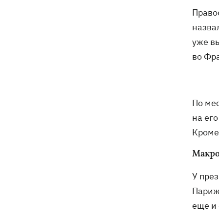
Право
назва
уже в
во Фр
По ме
на его
Кроме
Макро
У пре
Парижа
еще и 