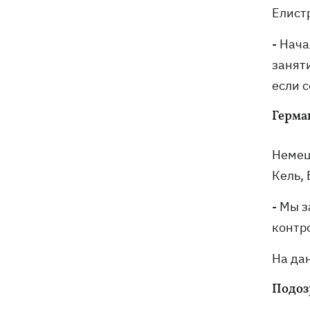
Елист
- Нача
заняти
если с
Герма
Немец
Кель,
- Мы 
контр
На да
Подоз