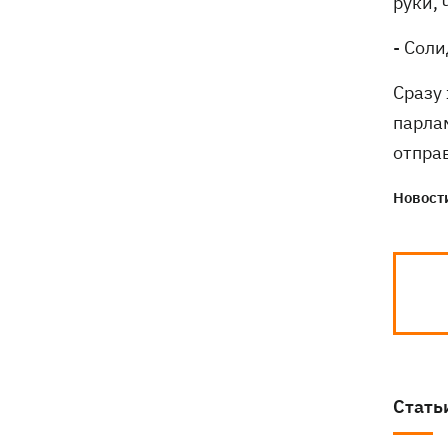
руки, 
- Соли
Сразу 
парла
отпра
Новости
Стать