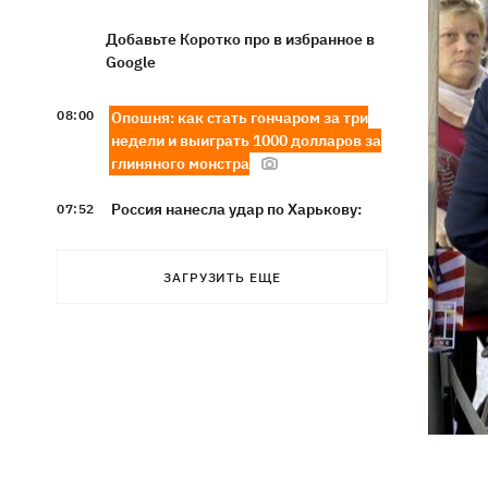
Добавьте Коротко про в избранное в
Google
08:00
Опошня: как стать гончаром за три
недели и выиграть 1000 долларов за
глиняного монстра
Россия нанесла удар по Харькову:
07:52
частично разрушена десятиэтажка,
погибли люди
ЗАГРУЗИТЬ ЕЩЕ
Ночью Россия атаковала Одессу
07:24
ракетами и дронами, горел центр
города
9 августа - какой сегодня церковный
05:30
праздник, что нельзя делать, все об
этом дне