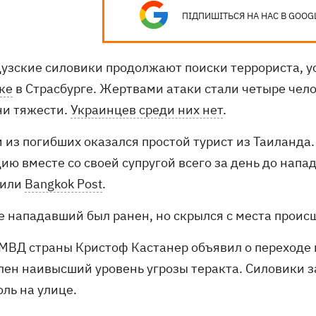
ПІДПИШІТЬСЯ НА НАС В GOOG
узские силовики продолжают поиски террориста, 
ке
в Страсбурге. Жертвами атаки стали четыре чел
ни тяжести.
Украинцев среди них нет
.
 из погибших оказался простой турист из Таиланда
ю вместе со своей супругой всего за день до напад
щили
Bangkok Post
.
е нападавший был ранен, но скрылся с места происш
 МВД страны Кристоф Кастанер объявил о переходе 
лен наивысший уровень угрозы теракта. Силовики з
ль на улице.