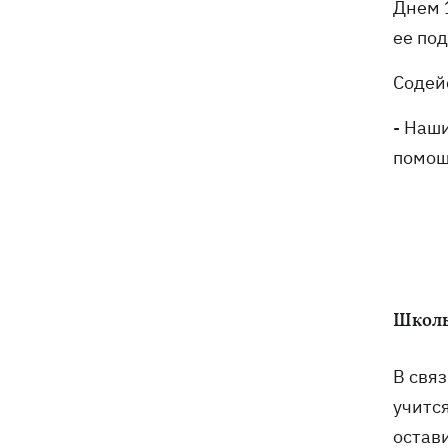
Днем 
Чат Telegram, где координировались
19:23
акции за Федорова, удалили после
ее по
задержания админа
Содей
- Наш
помощ
Школы
В связ
учитс
остав