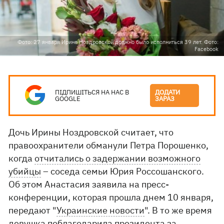
Фото: 27 января Ирине Ноздровской должно было исполниться 39 лет. Фото:
Facebook
ПІДПИШІТЬСЯ НА НАС В
ДОДАТИ
GOOGLE
ЗАРАЗ
Дочь Ирины Ноздровской считает, что
правоохранители обманули Петра Порошенко,
когда
отчитались о задержании возможного
убийцы
– соседа семьи Юрия Россошанского.
Об этом Анастасия заявила на пресс-
конференции, которая прошла днем 10 января,
передают "
Украинские новости
". В то же время
девушка поблагодарила президента за