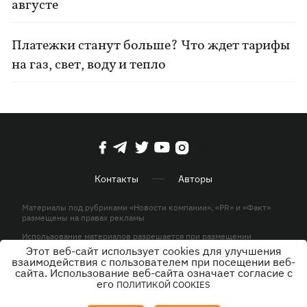
августе
Платежки станут больше? Что ждет тарифы
на газ, свет, воду и тепло
Контакты
Авторы
Материалы под рубриками «Новости компании», «PR» и «Факт»
размещены на правах рекламы
Использование материалов разрешается при размещении
активной гиперссылки на KP.UA в первом абзаце.
Этот веб-сайт использует cookies для улучшения
взаимодействия с пользователем при посещении веб-
© ООО «ЮЛАВ МЕДИА»,2026. Все права защищены.
сайта. Использование веб-сайта означает согласие с
его
ПОЛИТИКОЙ COOKIES
Дизайн