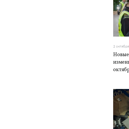
2 октябр
Новые 
измени
октяб