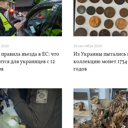
я 2025
25 сентября 2025
правила въезда в ЕС: что
Из Украины пытались 
тся для украинцев с 12
коллекцию монет 1734
ря
годов