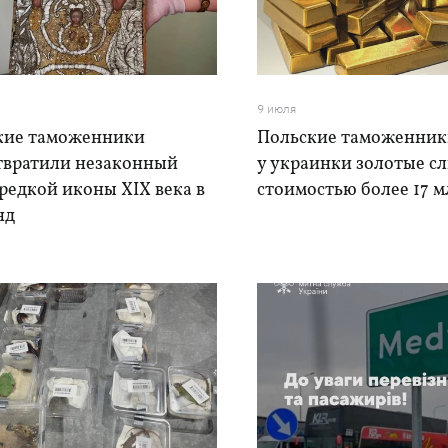
9 июля
кие таможенники
Польские таможенник
твратили незаконный
у украинки золотые с
редкой иконы XIX века в
стоимостью более 17 мл
нд