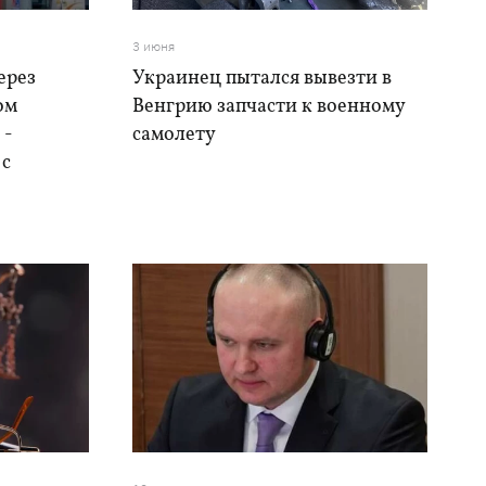
3 июня
ерез
Украинец пытался вывезти в
ом
Венгрию запчасти к военному
 -
самолету
 с