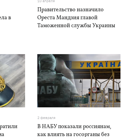
10 апреля
Правительство назначило
ела в
Ореста Мандзия главой
Таможенной службы Украины
2 февраля
ратили
В НАБУ показали россиянам,
ма
как влиять на госорганы без