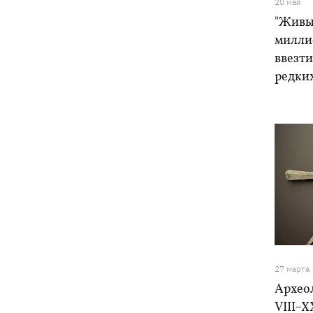
20 мая
"Живы
милли
ввезти
редки
27 марта
Архео
VIII–X