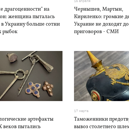
16 апреля
е драгоценности" на
Чернышев, Мартын,
он: женщина пыталась
Кириленко: громкие д
 в Украину больше сотни
Украине не доходят до
х рыбок
приговоров - СМИ
17 марта
логические артефакты
Таможенники предотв
X веков пытались
вывоз столетнего шле