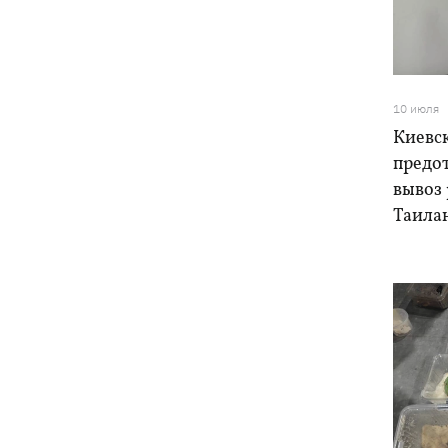
В результате ночной атаки на
07:27
Киевщине погибли четыре человека,
среди них – ребенок (ОБНОВЛЕНО)
10 июля
Киевс
8 августа – какой сегодня церковный
05:30
предо
праздник, Россия напала на Грузию,
вывоз 
что сегодня нельзя делать
Таила
7 августа
Суспильне отреагировало на письмо
21:47
Оли Поляковой с призывами
изменить правила Нацотбора
Во Львове выставили обгоревшие
21:20
экземпляры книг с уничтоженного
склада в Харькове