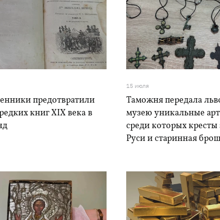
15 июля
енники предотвратили
Таможня передала льв
редких книг XIX века в
музею уникальные ар
нд
среди которых кресты
Руси и старинная бро