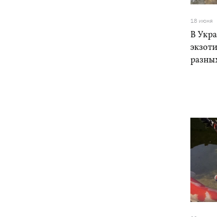
Собаку, которую сотрудники Новой
21:02
18 июня
почты выгнали на жару, нашли - пса
В Укра
накормили и забрали домой
экзот
разны