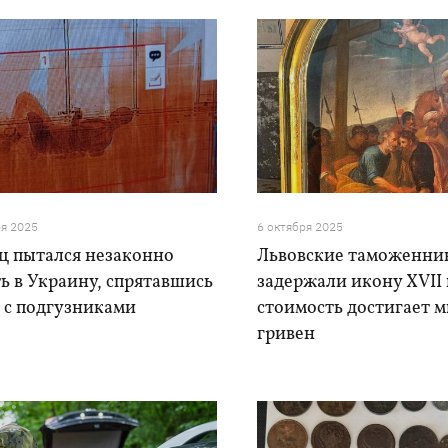
ря 2025
6 октября 2025
ц пытался незаконно
Львовские таможенни
ь в Украину, спрятавшись
задержали икону XVII 
 с подгузниками
стоимость достигает 
гривен