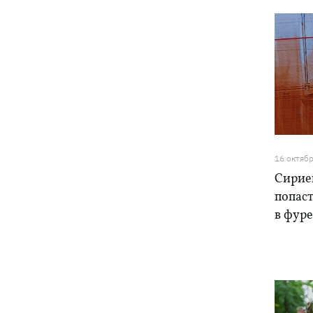
16 октяб
Сирие
попаст
в фуре