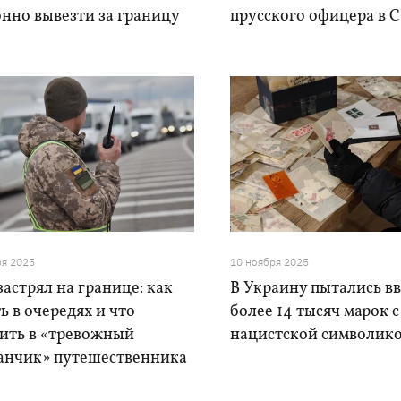
нно вывезти за границу
прусского офицера в
ря 2025
10 ноября 2025
застрял на границе: как
В Украину пытались в
 в очередях и что
более 14 тысяч марок с
ить в «тревожный
нацистской символик
анчик» путешественника