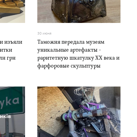
30 июня
и изъяли
Таможня передала музеям
литки
уникальные артефакты -
н ​​грн
раритетную шкатулку XX века и
фарфоровые скульптуры