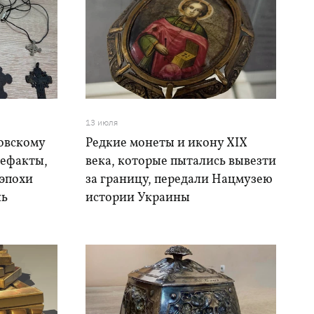
13 июля
овскому
Редкие монеты и икону XIX
тефакты,
века, которые пытались вывезти
 эпохи
за границу, передали Нацмузею
шь
истории Украины