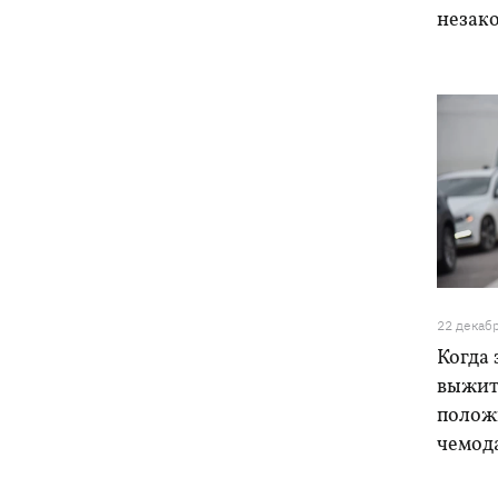
незако
22 декаб
Когда 
выжить
полож
чемод