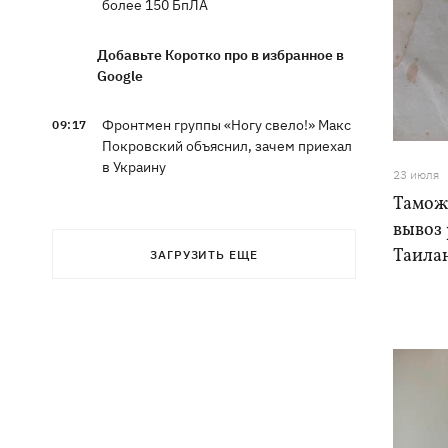
более 150 БпЛА
Добавьте Коротко про в избранное в
Google
Фронтмен группы «Ногу свело!» Макс
09:17
Покровский объяснил, зачем приехал
в Украину
23 июля
Тамож
Дороги в Буковеле превратились в
08:51
вывоз 
горные реки – мощный грозовой
Таила
ЗАГРУЗИТЬ ЕЩЕ
ураган натворил беды на
Франковщине
08:00
Прожиточный минимум: как
высчитывают уровень «нормальной
жизни» в Украине и мире
В центре Львова произошла массовая
07:47
драка, есть раненые, - соцсети