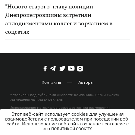
"Нового старого" главу полиции
Днепропетровщины встретили
аплодисментами коллег и ворчанием в
соцсетях
Контакты
Авторы
Материалы под рубриками «Новости компании», «PR» и «Факт»
размещены на правах рекламы
Использование материалов разрешается при размещении
активной гиперссылки на KP.UA в первом абзаце.
Этот веб-сайт использует cookies для улучшения
взаимодействия с пользователем при посещении веб-
© ООО «ЮЛАВ МЕДИА»,2026. Все права защищены.
сайта. Использование веб-сайта означает согласие с
его
ПОЛИТИКОЙ COOKIES