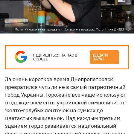
Фото: «Украина» не продается! Только – в подарок. Фото: Нина ДИДЕНКО.
ПІДПИШІТЬСЯ НА НАС В
ДОДАТИ
GOOGLE
ЗАРАЗ
За очень короткое время Днепропетровск
превратился чуть ли не в самый патриотичный
город Украины. Горожане все чаще используют
в одежде элементы украинской символики: от
желто-голубых ленточек на сумках до
цветастых вышиванок. Над каждым третьим
зданием гордо развивается национальный
флаг, а из колонок заведений доносятся песни