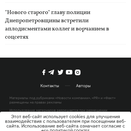
"Нового старого" главу полиции
Днепропетровщины встретили
аплодисментами коллег и ворчанием в
соцсетях
Контакты
Авторы
Материалы под рубриками «Новости компании», «PR» и «Факт»
размещены на правах рекламы
Использование материалов разрешается при размещении
активной гиперссылки на KP.UA в первом абзаце.
Этот веб-сайт использует cookies для улучшения
взаимодействия с пользователем при посещении веб-
© ООО «ЮЛАВ МЕДИА»,2026. Все права защищены.
сайта. Использование веб-сайта означает согласие с
его
ПОЛИТИКОЙ COOKIES