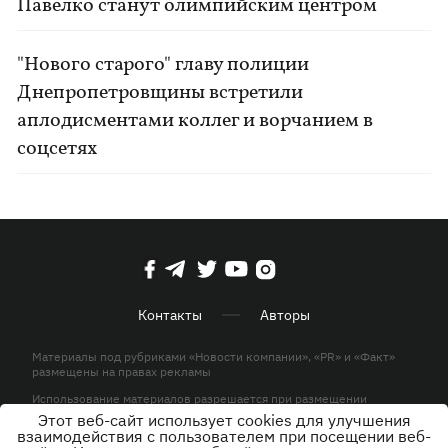
Павелко станут олимпийским центром
"Нового старого" главу полиции
Днепропетровщины встретили
аплодисментами коллег и ворчанием в
соцсетях
Контакты
Авторы
Материалы под рубриками «Новости компании», «PR» и «Факт»
размещены на правах рекламы
Использование материалов разрешается при размещении
активной гиперссылки на KP.UA в первом абзаце.
Этот веб-сайт использует cookies для улучшения
взаимодействия с пользователем при посещении веб-
© ООО «ЮЛАВ МЕДИА»,2026. Все права защищены.