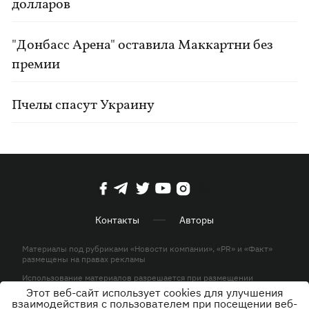
долларов
"Донбасс Арена" оставила Маккартни без
премии
Пчелы спасут Украину
Контакты
Авторы
Материалы под рубриками «Новости компании», «PR» и «Факт»
размещены на правах рекламы
Использование материалов разрешается при размещении
активной гиперссылки на KP.UA в первом абзаце.
Этот веб-сайт использует cookies для улучшения
взаимодействия с пользователем при посещении веб-
© ООО «ЮЛАВ МЕДИА»,2026. Все права защищены.