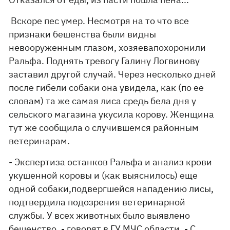
Вскоре пес умер. Несмотря на то что все
признаки бешенства были видны
невооруженным глазом, хозяевапохоронили
Ральфа. Поднять тревогу Галину Логвинову
заставил другой случай. Через несколько дней
после гибели собаки она увидела, как (по ее
словам) та же самая лиса средь бела дня у
сельского магазина укусила корову. Женщина
тут же сообщила о случившемся районным
ветеринарам.
- Экспертиза останков Ральфа и анализ крови
укушенной коровы и (как выяснилось) еще
одной собаки,подвергшейся нападению лисы,
подтвердила подозрения ветеринарной
службы. У всех животных было выявлено
бешенство, - говорят в ГУ МЧС области. - С