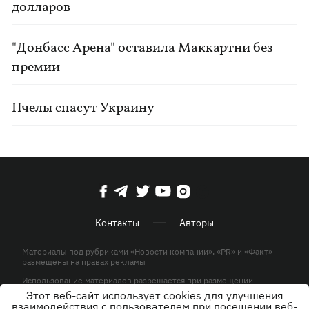
долларов
"Донбасс Арена" оставила Маккартни без
премии
Пчелы спасут Украину
Контакты
Авторы
Материалы под рубриками «Новости компании», «PR» и «Факт»
размещены на правах рекламы
Использование материалов разрешается при размещении
активной гиперссылки на KP.UA в первом абзаце.
Этот веб-сайт использует cookies для улучшения
взаимодействия с пользователем при посещении веб-