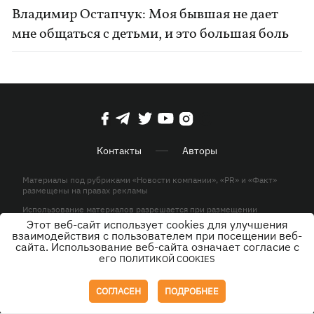
Владимир Остапчук: Моя бывшая не дает
мне общаться с детьми, и это большая боль
Контакты
Авторы
Материалы под рубриками «Новости компании», «PR» и «Факт»
размещены на правах рекламы
Использование материалов разрешается при размещении
активной гиперссылки на KP.UA в первом абзаце.
Этот веб-сайт использует cookies для улучшения
взаимодействия с пользователем при посещении веб-
© ООО «ЮЛАВ МЕДИА»,2026. Все права защищены.
сайта. Использование веб-сайта означает согласие с
его
ПОЛИТИКОЙ COOKIES
Дизайн
СОГЛАСЕН
ПОДРОБНЕЕ