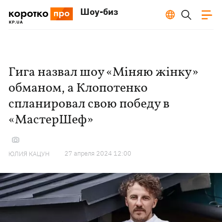
Шоу-биз
Гига назвал шоу «Міняю жінку»
обманом, а Клопотенко
спланировал свою победу в
«МастерШеф»
27 апреля 2024 12:00
ЮЛИЯ КАЦУН