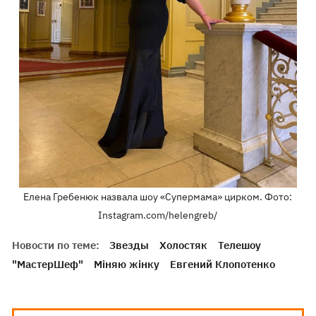
Елена Гребенюк назвала шоу «Супермама» цирком. Фото:
Instagram.com/helengreb/
Новости по теме:
Звезды
Холостяк
Телешоу
"МастерШеф"
Міняю жінку
Евгений Клопотенко