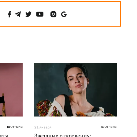
ШОУ-БИЗ
21 января
ШОУ-БИЗ
атя
Звездные откровения: