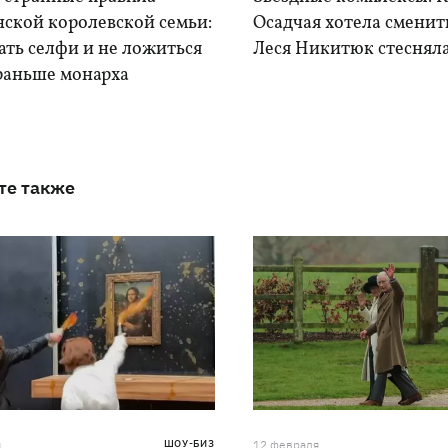
нской королевской семьи:
Осадчая хотела сменить
ать селфи и не ложиться
Леся Никитюк стесняла
 раньше монарха
те также
я
ШОУ-БИЗ
12 февраля