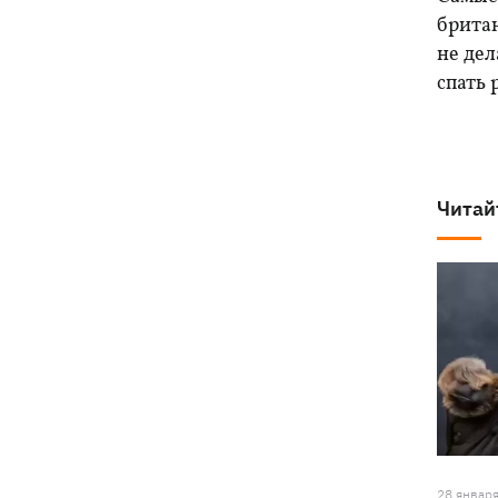
брита
не дел
спать
Читай
28 январ