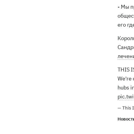
- Мы 
общес
его гд
Корол
Сандр
лечен
THIS 
We're 
hubs in
pic.t
— This 
Новости