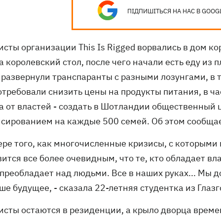
ПІДПИШІТЬСЯ НА НАС В GOOG
исты организации This Is Rigged ворвались в дом к
а королевский стол, после чего начали есть еду из п
 развернули транспаранты с разными лозунгами, в т
требовали снизить цены на продукты питания, в ча
 а от властей - создать в Шотландии общественный
сированием на каждые 500 семей. Об этом сообща
мере того, как многочисленные кризисы, с которыми
ится все более очевидным, что те, кто обладает вл
преобладает над людьми. Все в наших руках... Мы 
аше будущее, - сказала 22-летняя студентка из Гла
исты остаются в резиденции, а крыло дворца време