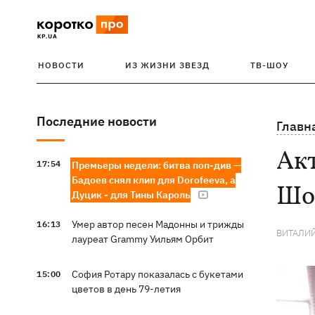
НОВОСТИ
ИЗ ЖИЗНИ ЗВЕЗД
ТВ-ШОУ
Последние новости
Главн
Акт
17:54
Премьеры недели: битва поп-див —
Бадоев снял клип для Dorofeeva, а
Шо
Дуцик - для Тины Кароль
Умер автор песен Мадонны и трижды
16:13
ВИТАЛИ
лауреат Grammy Уильям Орбит
София Ротару показалась с букетами
15:00
цветов в день 79-летия