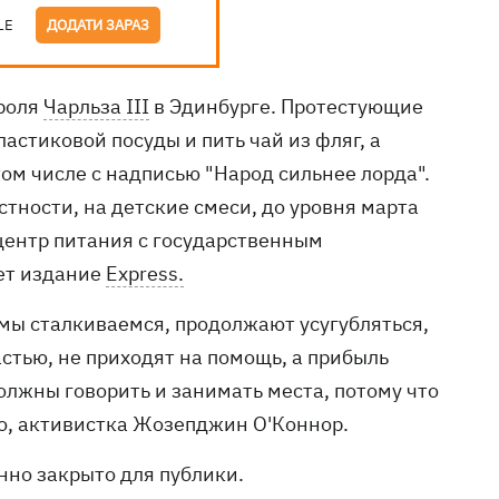
LE
ДОДАТИ ЗАРАЗ
ороля
Чарльза ІІІ
в Эдинбурге. Протестующие
ластиковой посуды и пить чай из фляг, а
ом числе с надписью "Народ сильнее лорда".
стности, на детские смеси, до уровня марта
 центр питания с государственным
ет издание
Express.
 мы сталкиваемся, продолжают усугубляться,
астью, не приходят на помощь, а прибыль
должны говорить и занимать места, потому что
зго, активистка Жозепджин О'Коннор.
нно закрыто для публики.