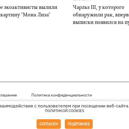
ре экоактивисты вылили
Чарльз III, у которого
 картину "Мона Лиза"
обнаружили рак, вперв
выписки появился на п
глашение
Политика конфиденциальности
взаимодействия с пользователем при посещении веб-сайта.
мещены на правах рекламы
ПОЛИТИКОЙ COOKIES
иперссылки на KP.UA в первом абзаце.
СОГЛАСЕН
ПОДРОБНЕЕ