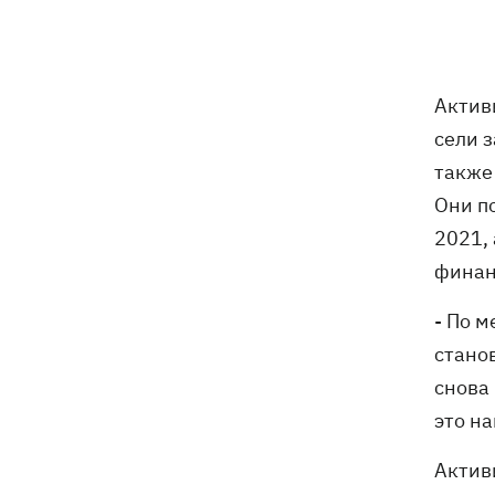
Актив
сели з
также
Они по
2021,
финан
- По 
станов
снова 
это н
Актив