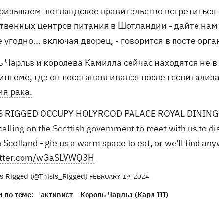
призываем шотландское правительство встретиться 
твенных центров питания в Шотландии - дайте нам 
е угодно... включая дворец, - говорится в посте орг
ь Чарльз и королева Камилла сейчас находятся не 
ингеме, где он восстанавливался после госпитализа
ия рака.
IS RIGGED OCCUPY HOLYROOD PALACE ROYAL DININ
calling on the Scottish government to meet with us to 
 Scotland - gie us a warm space to eat, or we'll find any
witter.com/wGaSLVWQ3H
Is Rigged (@Thisis_Rigged)
FEBRUARY 19, 2024
 по теме:
активист
Король Чарльз (Карл III)