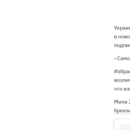
Украи
в нов
подпи
- Само
Избра
возлю
что и
Миле 
брехли