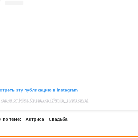
отреть эту публикацию в Instagram
кация от Міла Сивацька (@mila_sivatskaya)
 по теме:
Актриса
Свадьба