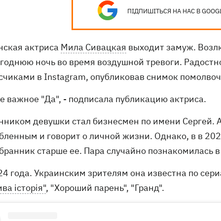
ПІДПИШІТЬСЯ НА НАС В GOOG
нская актриса
Мила Сивацкая
выходит замуж. Возл
огоднюю ночь во время воздушной тревоги. Радостн
счиками в Instagram, опубликовав снимок помолвоч
е важное "Да", - подписала публикацию актриса.
нником девушки стал бизнесмен по имени Сергей. А
бленным и говорит о личной жизни. Однако, в в 202
збранник старше ее. Пара случайно познакомилась в
24 года. Украинским зрителям она известна по сер
ва історія"
, "Хороший парень", "Гранд".