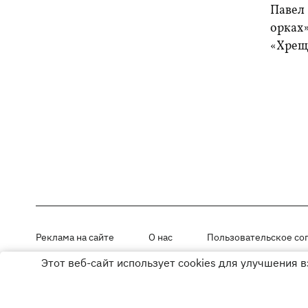
Павел 
орках»
«Хрещ
Реклама на сайте
О нас
Пользовательское со
Этот веб-сайт использует cookies для улучшения 
Материалы под рубриками «Новости компании», «PR» и «Факт» раз
Использование материалов разрешается при размещении активной г
© ООО «ЮЛАВ МЕДИА»,2026. Все права защищены.