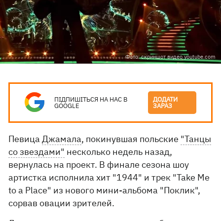
Фото: скриншот видео youtube.com
ПІДПИШІТЬСЯ НА НАС В
ДОДАТИ
GOOGLE
ЗАРАЗ
Певица
Джамала
, покинувшая польские
"Танцы
со звездами"
несколько недель назад,
вернулась на проект. В финале сезона шоу
артистка исполнила хит "1944" и трек "Take Me
to a Place" из нового мини-альбома "Поклик",
сорвав овации зрителей.