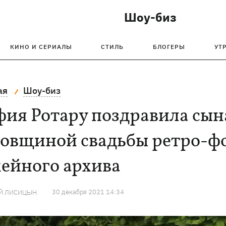
Шоу-биз
КИНО И СЕРИАЛЫ
СТИЛЬ
БЛОГЕРЫ
УТ
ая
Шоу-биз
ия Ротару поздравила сына
довщиной свадьбы ретро-ф
мейного архива
30 декабря 2021 14:34
Й ЛИСИЦЫН