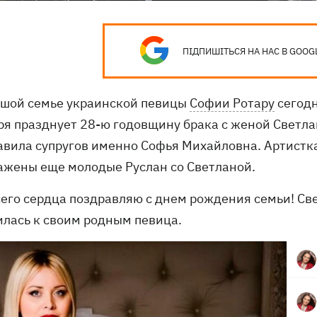
ПІДПИШІТЬСЯ НА НАС В GOOG
ьшой семье украинской певицы
Софии Ротару
сегодн
ря празднует 28-ю годовщину брака с женой Светла
авила супругов именно Софья Михайловна. Артистк
ажены еще молодые Руслан со Светланой.
сего сердца поздравляю с днем рождения семьи! Све
илась к своим родным певица.