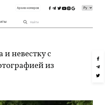
Архив номеров
РАТЫ
Найти
 и невестку с
отографией из