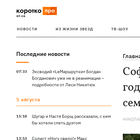
НОВОСТИ
ИЗ ЖИЗНИ ЗВЕЗД
ТВ-ШОУ
Последние новости
Главн
Соф
Эксводий «LeМаршрутки» Богдан
07:33
Богданович уже не в реанимации –
го
подробности от Леси Никитюк
се
5 августа
Шугар и Настя Борщ рассказали, с кем
15:18
НИКОЛА
бы хотели спеть дуэтом
Солист «Ногу свело!» Макс
13:53