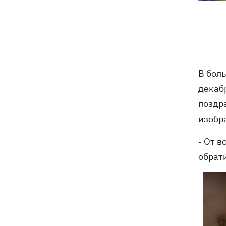
В бол
декаб
поздр
изобр
- От в
обрат