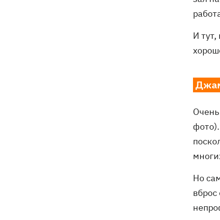
работа
И тут
хорош
Джам
Очень
фото).
поско
многи
Но са
вброс
непро