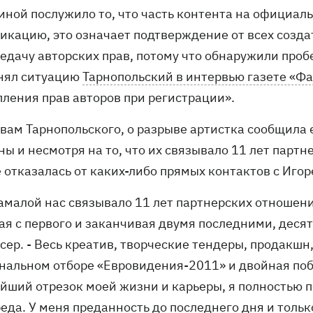
иной послужило то, что часть контента на официал
икацию, это означает подтверждение от всех созда
редачу авторских прав, потому что обнаружили проб
нял ситуацию
Тарнопольский в интервью газете «Ф
пления прав авторов при регистрации».
овам Тарнопольского, о разрыве артистка сообщила 
ны и несмотря на то, что их связывало 11 лет пар
е отказалась от каких-либо прямых контактов с Иго
амалой нас связывало 11 лет партнерских отношени
ая с первого и заканчивая двумя последними, деся
сер. - Весь креатив, творческие тендеры, продакшн
нальном отборе «Евровидения-2011» и двойная поб
йший отрезок моей жизни и карьеры, я полностью п
реда. У меня преданность до последнего дня и толь