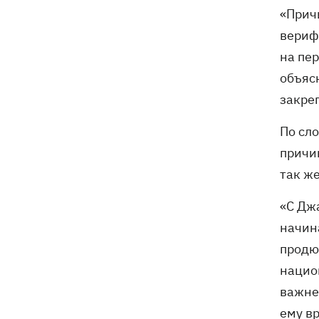
«Прич
вериф
на пе
объяс
закре
По сл
причи
так ж
«C Дж
начин
продю
нацио
важне
ему в