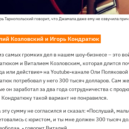
рь Тарнопольский говорит, что Джамала даже ему не озвучила причин
лий Козловский и Игорь Кондратюк
из самых громких дел в нашем шоу-бизнесе – это во
атюком и Виталием Козловским, которая длится поч
да или действие» на Youtube-канале Оли Поляковой 
атюк потребовал у него 300 тысяч долларов. Cам ж
е он заработал за два года сотрудничества с продю
, Кондратюку такой вариант не понравился.
 эту сумму не согласился и сказал: «Послушай, маль
товались с юристом, и ты мне должен 300 тысяч дол
вобода», - говорит Виталий.