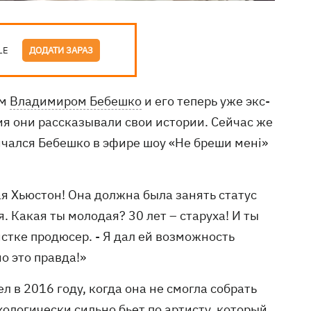
LE
ДОДАТИ ЗАРАЗ
ом
Владимиром Бебешко
и его теперь уже экс-
ия они рассказывали свои истории. Сейчас же
чался Бебешко в эфире шоу «Не бреши мені»
я Хьюстон! Она должна была занять статус
. Какая ты молодая? 30 лет – старуха! И ты
тистке продюсер. - Я дал ей возможность
о это правда!»
 в 2016 году, когда она не смогла собрать
хологически сильно бьет по артисту, который