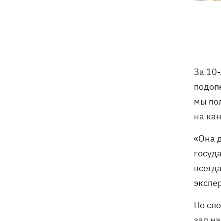
За 10
подоп
мы по
на кан
«Она 
госуда
всегда
экспер
По сл
зал на