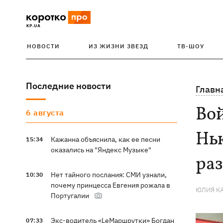
НОВОСТИ
ИЗ ЖИЗНИ ЗВЕЗД
ТВ-ШОУ
Последние новости
Главн
Вой
6 августа
Нью
Кажанна объяснила, как ее песни
15:34
оказались на "Яндекс Музыке"
ра
Нет тайного послания: СМИ узнали,
10:30
почему принцесса Евгения рожала в
ЮЛИЯ К
Португалии
Экс-водитель «LeМаршрутки» Богдан
07:33