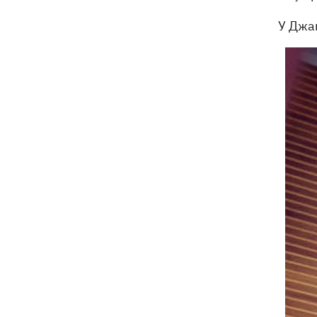
У Джа