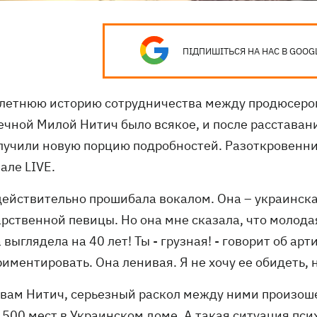
ПІДПИШІТЬСЯ НА НАС В GOOG
-летнюю историю сотрудничества между продюсер
ечной Милой Нитич было всякое, и после расставан
лучили новую порцию подробностей. Разоткровенни
але LIVE.
действительно прошибала вокалом. Она – украинска
рственной певицы. Но она мне сказала, что молодая
 выглядела на 40 лет! Ты - грузная! - говорит об ар
иментировать. Она ленивая. Я не хочу ее обидеть, н
овам Нитич, серьезный раскол между ними произошел
 500 мест в Украинском доме. А такая ситуация пси