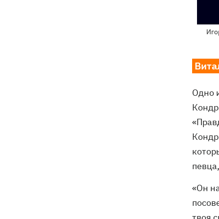
Иго
Вита
Одно 
Кондр
«Прав
Кондр
которы
певца
«Он на
посове
твоя с