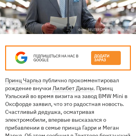
Фото: REUTERS/Peter Nicholls/Pool.
ПІДПИШІТЬСЯ НА НАС В
ДОДАТИ
GOOGLE
ЗАРАЗ
Принц Чарльз
публично прокомментировал
рождение внучки
Лилибет Дианы
. Принц
Уэльский во время визита на завод BMW Mini в
Оксфорде заявил, что это радостная новость.
Счастливый дедушка, осматривая
электромобили, впервые высказался о
прибавлении в семье принца Гарри и Меган
Маркл. Об этом сообщил в
Твиттере
британский