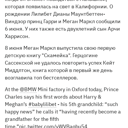
которая появилась на свет в Калифорнии. О
рождении Лилибет Дианы Маунтбеттен-
Виндзор принц Гарри и Меган Маркл сообщили
6 июня. У них также есть двухлетний сын Арчи
Харрисон.
8 июня Меган Маркл выпустила свою первую
детскую книгу "Скамейка". Герцогине
Сассекской не удалось повторить успех Кейт
Миддлтон, книга которой в первый же день
возглавила топ бестселлеров.
At the
@BMW
Mini factory in Oxford today, Prince
Charles says his first words about Harry &
Meghan’s
#babylilibet
- his 5th grandchild: “such
happy news” he calls it “having recently become a
grandfather for the fifth
time.”
pic.twitter.com/yWVBaqbu54