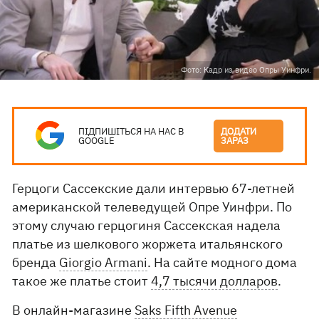
Фото: Кадр из видео Опры Уинфри.
ПІДПИШІТЬСЯ НА НАС В
ДОДАТИ
GOOGLE
ЗАРАЗ
Герцоги Сассекские дали интервью 67-летней
американской телеведущей Опре Уинфри. По
этому случаю герцогиня Сассекская надела
платье из шелкового жоржета итальянского
бренда
Giorgio Armani
. На сайте модного дома
такое же платье стоит
4,7 тысячи долларов
.
В онлайн-магазине
Saks Fifth Avenue