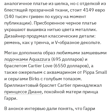
аналогичное платье из шелка, но с отделкой из
блестящей прозрачной ткани, стоит 4149 евро
(140 тысяч гривен по курсу на момент
публикации). Присборенное черное платье
украшают вышивка нитью цвета металлик.
Дизайнер продумал классические детали:
ремень, как у тренча, и V-образное декольте.
Меган дополнила образ любимыми замшевыми
лодочками Aquazzura
(695 долларов) и
браслетом Cartier Love (6550 долларов), а
также ожерельем с аквамарином от Pippa Small
и серьгами Birks с голубым топазом.
Бриллиантовый браслет Cartier принадлежал
принцессе Диане
, покойной матери принца
Гарри.
В анонсе интервью дали понять, что Гарри