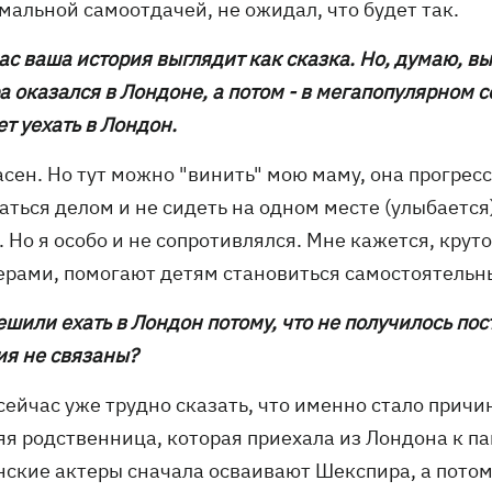
мальной самоотдачей, не ожидал, что будет так.
ас ваша история выглядит как сказка. Но, думаю, вы
 оказался в Лондоне, а потом - в мегапопулярном с
т уехать в Лондон.
асен. Но тут можно "винить" мою маму, она прогрес
ться делом и не сидеть на одном месте (улыбается
. Но я особо и не сопротивлялся. Мне кажется, кру
ерами, помогают детям становиться самостоятельн
ешили ехать в Лондон потому, что не получилось пос
ия не связаны?
сейчас уже трудно сказать, что именно стало причин
яя родственница, которая приехала из Лондона к п
нские актеры сначала осваивают Шекспира, а пото