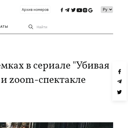
Архив номеров
РАТЫ
Найти
емках в сериале "Убивая
е и zoom-спектакле