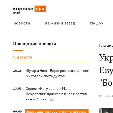
НОВОСТИ
ИЗ ЖИЗНИ ЗВЕЗД
ТВ-ШОУ
Последние новости
Главн
Укр
5 августа
Еву
Шугар и Настя Борщ рассказали, с кем
15:18
бы хотели спеть дуэтом
"Б
Солист «Ногу свело!» Макс
13:53
Покровский приехал в Киев и застал
ЮЛИЯ К
атаку России
09:00
Владимир Гладкий: Юмор и любовь –