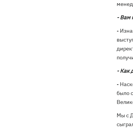
менед
- Вам
- Изна
выступ
директ
получи
- Как 
- Нас
было с
Велик
Мы с 
сыграл