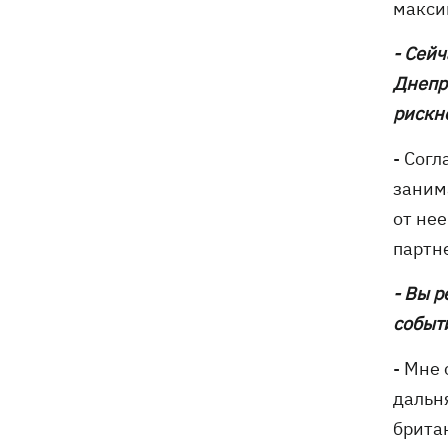
макси
- Сейч
Днепра
рискне
- Согл
занима
от нее
партн
- Вы р
событ
- Мне 
дальн
брита