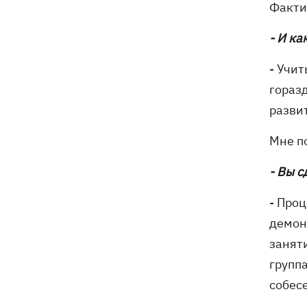
Факти
- И ка
- Учи
горазд
разви
Мне п
- Вы 
- Проц
демон
занят
группа
собес