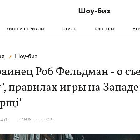
Шоу-биз
КИНО И СЕРИАЛЫ
СТИЛЬ
БЛОГЕРЫ
УТ
ая
Шоу-биз
аинец Роб Фельдман - о съ
", правилах игры на Запад
орщі"
29 мая 2020 22:00
АЦУН