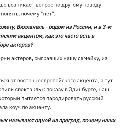
ше возникает вопрос по другому поводу -
понять, почему "нет".
южету, Вилланель - родом из России, и в 3-м
нским акцентом, как это часто есть в
оре актеров?
корни актеров, сыгравших нашу семейку, из
ься от восточноевропейского акцента, а тут
овили спектакль к показу в Эдинбурге, наш
 который пытается пародировать русский
ала коуч по акценту.
зык называют одной из преград, почему наши