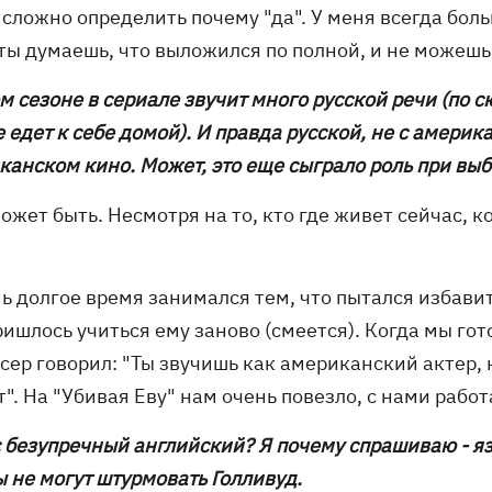
сложно определить почему "да". У меня всегда боль
ты думаешь, что выложился по полной, и не можешь 
ом сезоне в сериале звучит много русской речи (по с
 едет к себе домой). И правда русской, не с америка
канском кино. Может, это еще сыграло роль при выб
может быть. Несмотря на то, кто где живет сейчас, 
ь долгое время занимался тем, что пытался избавит
ишлось учиться ему заново (смеется). Когда мы гот
сер говорил: "Ты звучишь как американский актер,
". На "Убивая Еву" нам очень повезло, с нами работ
ас безупречный английский? Я почему спрашиваю - я
 не могут штурмовать Голливуд.