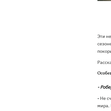
Эти н
сезоне
покор
Расск
Особе
- Робе
- Не с
мира.