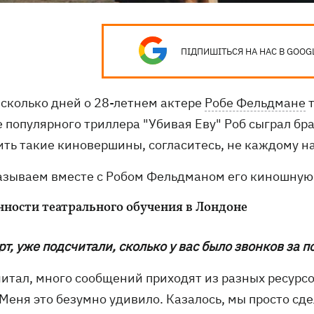
ПІДПИШІТЬСЯ НА НАС В GOOG
есколько дней о 28-летнем актере
Робе Фельдмане
т
 популярного триллера "Убивая Еву" Роб сыграл бр
ить такие киновершины, согласитесь, не каждому на
азываем вместе с Робом Фельдманом его киношну
нности театрального обучения в Лондоне
рт, уже подсчитали, сколько у вас было звонков за 
читал, много сообщений приходят из разных ресурсо
 Меня это безумно удивило. Казалось, мы просто сд