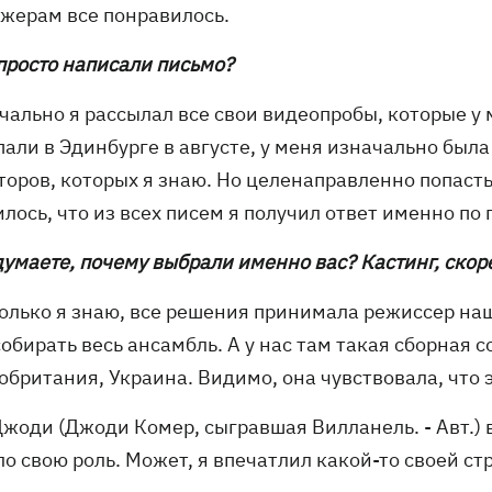
жерам все понравилось.
 просто написали письмо?
чально я рассылал все свои видеопробы, которые у 
али в Эдинбурге в августе, у меня изначально была
оров, которых я знаю. Но целенаправленно попасть 
лось, что из всех писем я получил ответ именно по 
думаете, почему выбрали именно вас? Кастинг, скор
колько я знаю, все решения принимала режиссер на
обирать весь ансамбль. А у нас там такая сборная с
обритания, Украина. Видимо, она чувствовала, что 
Джоди (Джоди Комер, сыгравшая Вилланель. - Авт.) 
о свою роль. Может, я впечатлил какой-то своей ст