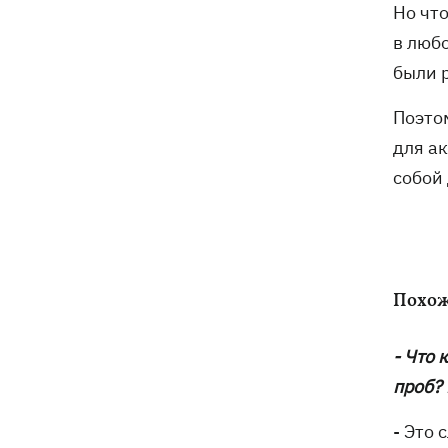
Но что
в люб
были 
Поэто
для ак
собой
Похож
- Что 
проб? 
- Это 