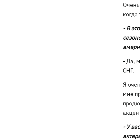
Очень 
когда 
- В эт
сезоне
амери
- Да, 
СНГ.
Я очен
мне пр
продю
акцент
- У в
актеры