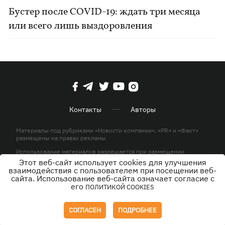
Бустер после COVID-19: ждать три месяца
или всего лишь выздоровления
Контакты
Авторы
Материалы под рубриками «Новости компании», «PR» и «Факт»
размещены на правах рекламы
Использование материалов разрешается при размещении
активной гиперссылки на KP.UA в первом абзаце.
Этот веб-сайт использует cookies для улучшения
взаимодействия с пользователем при посещении веб-
© ООО «ЮЛАВ МЕДИА»,2026. Все права защищены.
сайта. Использование веб-сайта означает согласие с
его
ПОЛИТИКОЙ COOKIES
Дизайн
СОГЛАСЕН
ПОДРОБНЕЕ