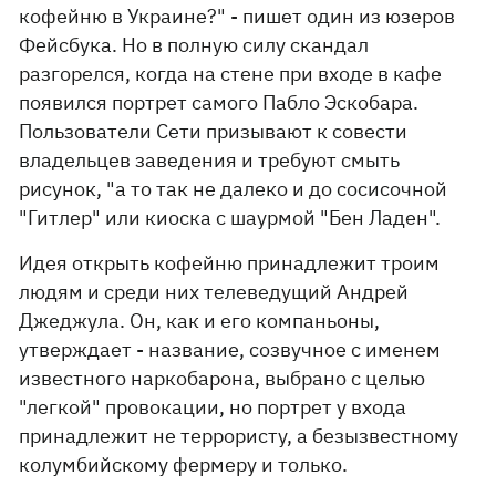
кофейню в Украине?" - пишет один из юзеров
Фейсбука. Но в полную силу скандал
разгорелся, когда на стене при входе в кафе
появился портрет самого Пабло Эскобара.
Пользователи Сети призывают к совести
владельцев заведения и требуют смыть
рисунок, "а то так не далеко и до сосисочной
"Гитлер" или киоска с шаурмой "Бен Ладен".
Идея открыть кофейню принадлежит троим
людям и среди них телеведущий Андрей
Джеджула. Он, как и его компаньоны,
утверждает - название, созвучное с именем
известного наркобарона, выбрано с целью
"легкой" провокации, но портрет у входа
принадлежит не террористу, а безызвестному
колумбийскому фермеру и только.