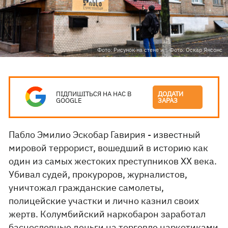
Фото: Рисунок на стене и... Фото: Оскар Янсонс
ПІДПИШІТЬСЯ НА НАС В
ДОДАТИ
GOOGLE
ЗАРАЗ
Пабло Эмилио Эскобар Гавирия - известный
мировой террорист, вошедший в историю как
один из самых жестоких преступников XX века.
Убивал судей, прокуроров, журналистов,
уничтожал гражданские самолеты,
полицейские участки и лично казнил своих
жертв. Колумбийский наркобарон заработал
баснословные деньги на торговле наркотиками