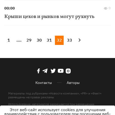
00:00
0
Крыши цехов и рынков могут рухнуть
1
....
29
30
31
32
33
Контакты
Авторы
Материалы под рубриками «Новости компании», «PR» и «Факт»
размещены на правах рекламы
Использование материалов разрешается при размещении
активной гиперссылки на KP.UA в первом абзаце.
Этот веб-сайт использует cookies для улучшения
взаимодействия с пользователем при посещении веб-
© ООО «ЮЛАВ МЕДИА»,2026. Все права защищены.