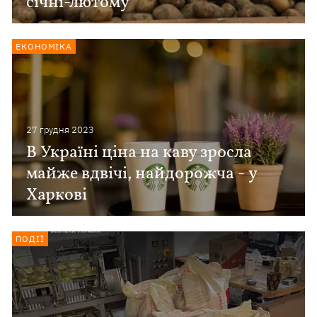
січні-лютому
ЕКОНОМІКА
27 грудня 2023
В Україні ціна на каву зросла
майже вдвічі, найдорожча - у
Харкові
ПОДІЇ