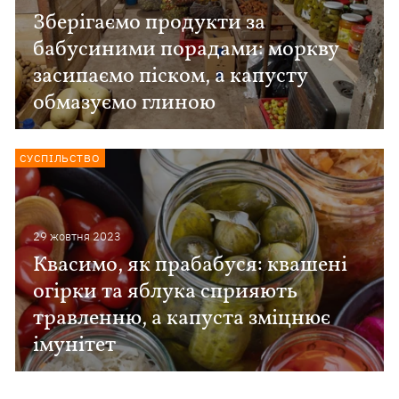
Зберігаємо продукти за
бабусиними порадами: моркву
засипаємо піском, а капусту
обмазуємо глиною
СУСПІЛЬСТВО
29 жовтня 2023
Квасимо, як прабабуся: квашені
огірки та яблука сприяють
травленню, а капуста зміцнює
імунітет