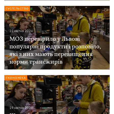
СУСПІЛЬСТВО
22 квiтня 2024
МОЗ перевірило у Львові
популярні продукти і розповіло,
які з них мають перевищення
норми трансжирів
ЕКОНОМІКА
19 квiтня 2024