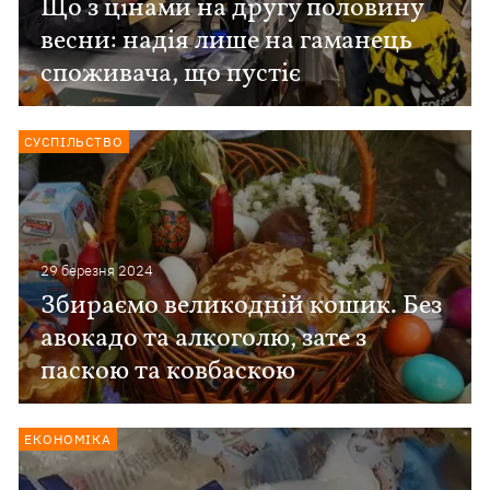
Що з цінами на другу половину
весни: надія лише на гаманець
споживача, що пустіє
СУСПІЛЬСТВО
29 березня 2024
Збираємо великодній кошик. Без
авокадо та алкоголю, зате з
паскою та ковбаскою
ЕКОНОМІКА