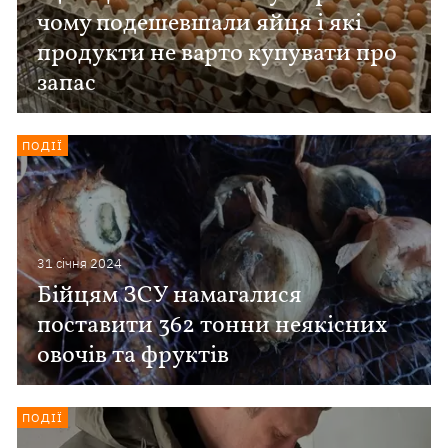
чому подешевшали яйця і які
продукти не варто купувати про
запас
ПОДІЇ
31 сiчня 2024
Бійцям ЗСУ намагалися
поставити 362 тонни неякісних
овочів та фруктів
ПОДІЇ