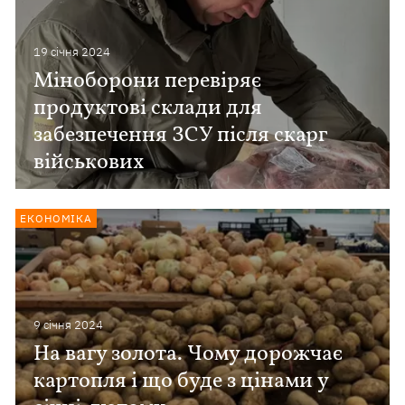
19 сiчня 2024
Міноборони перевіряє
продуктові склади для
забезпечення ЗСУ після скарг
військових
ЕКОНОМІКА
9 сiчня 2024
На вагу золота. Чому дорожчає
картопля і що буде з цінами у