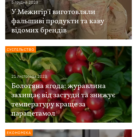
5 грудня 2023
У Межигір'ї виготовляли
фальшиві продукти та каву
відомих брендів
СУСПІЛЬСТВО
21 листопада 2023
Болотяна ягода: журавлина
захищає від застуди та знижує
температуру краще за
парацетамол
ЕКОНОМІКА