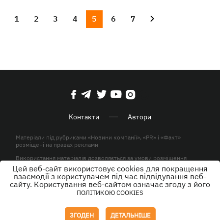
1
2
3
4
5
6
7
Контакти
Автори
Матеріали під рубриками «Новини компанії», «PR» і «Факт»
розміщені на правах реклами
Використання матеріалів дозволяється за умови розміщення
активного гіперпосилання на KP.UA в першому абзаці.
Цей веб-сайт використовує cookies для покращення
взаємодії з користувачем під час відвідування веб-
© ТОВ «ЮЛАВ МЕДІА» 2026. Всі права захищені.
сайту. Користування веб-сайтом означає згоду з його
ПОЛІТИКОЮ COOKIES
Дизайн
ЗГОДЕН
ДЕТАЛЬНІШЕ