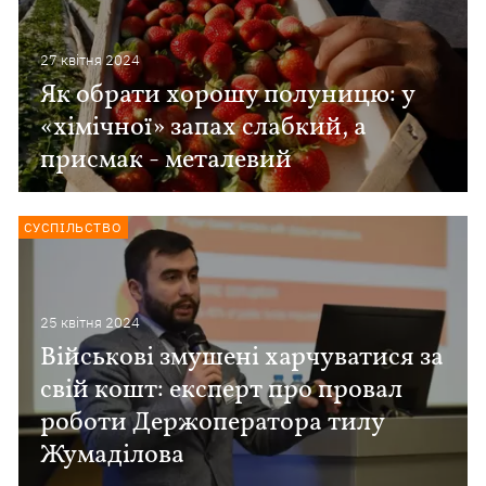
27 квiтня 2024
Як обрати хорошу полуницю: у
«хімічної» запах слабкий, а
присмак - металевий
СУСПІЛЬСТВО
25 квiтня 2024
Військові змушені харчуватися за
свій кошт: експерт про провал
роботи Держоператора тилу
Жумаділова