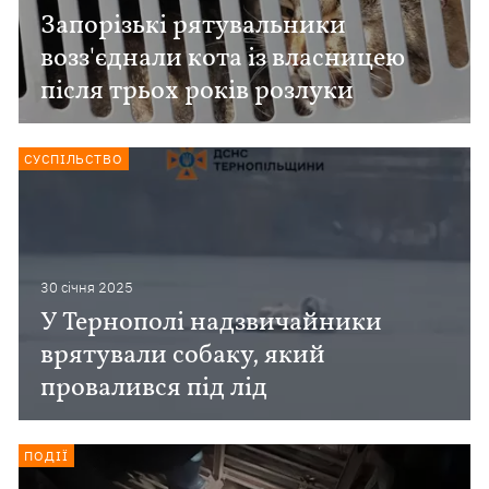
Запорізькі рятувальники
возз'єднали кота із власницею
після трьох років розлуки
СУСПІЛЬСТВО
30 сiчня 2025
У Тернополі надзвичайники
врятували собаку, який
провалився під лід
ПОДІЇ