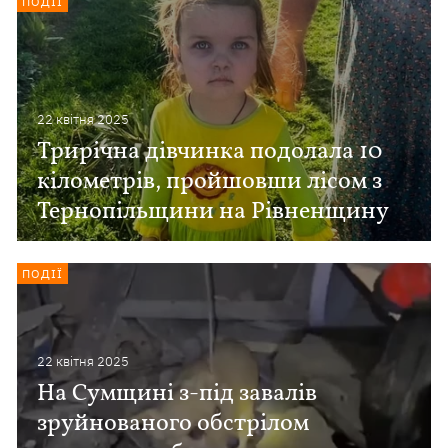
ПОДІЇ
22 квiтня 2025
Трирічна дівчинка подолала 10
кілометрів, пройшовши лісом з
Тернопільщини на Рівненщину
ПОДІЇ
22 квiтня 2025
На Сумщині з-під завалів
зруйнованого обстрілом