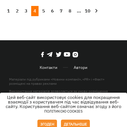
1
2
3
4
5
6
7
8
...
10
Контакти
Автори
Матеріали під рубриками «Новини компанії», «PR» і «Факт»
розміщені на правах реклами
Використання матеріалів дозволяється за умови розміщення
активного гіперпосилання на KP.UA в першому абзаці.
Цей веб-сайт використовує cookies для покращення
взаємодії з користувачем під час відвідування веб-
© ТОВ «ЮЛАВ МЕДІА» 2026. Всі права захищені.
сайту. Користування веб-сайтом означає згоду з його
ПОЛІТИКОЮ COOKIES
Дизайн
ЗГОДЕН
ДЕТАЛЬНІШЕ