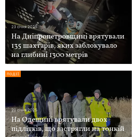
23 сiчня 2025
На Дніпропетровщині врятували
135 шахтарів, яких заблокувало
на глибині 1300 метрів
ПОДІЇ
20 сiчня 2025
На Одещині врятували двох
підлітків, що застрягли на тонкій