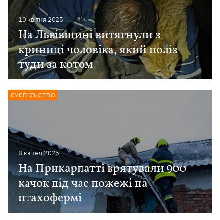
10 квiтня 2025
На Львівщині витягнули з
криниці чоловіка, який поліз
туди за котом
СУСПІЛЬСТВО
8 квiтня 2025
На Прикарпатті врятували 900
качок під час пожежі на
птахофермі