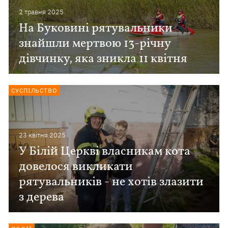
2 травня 2025
На Буковині рятувальники
знайшли мертвою 13-річну
дівчинку, яка зникла 11 квітня
СУСПІЛЬСТВО
23 квiтня 2025
У Білій Церкві власникам кота
довелося викликати
рятувальників - не хотів злазити
з дерева