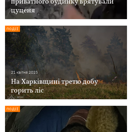
приватного будинку врятували
цуценя
ПОДІЇ
21 квiтня 2025
На Харківщині третю добу
горить ліс
ПОДІЇ