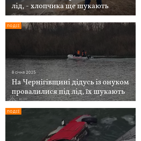
лід, - хлопчика ще шукають
ПОДІЇ
8 сiчня 2025
На Чернігівщині дідусь із онуком
провалилися під лід, їх шукають
ПОДІЇ