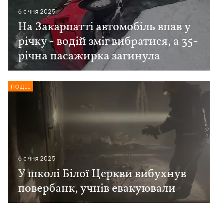
6 сiчня 2025
На Закарпатті автомобіль впав у
річку - водій зміг вибратися, а 35-
річна пасажирка загинула
ПОДІЇ
6 сiчня 2025
У школі Білої Церкви вибухнув
повербанк, учнів евакуювали