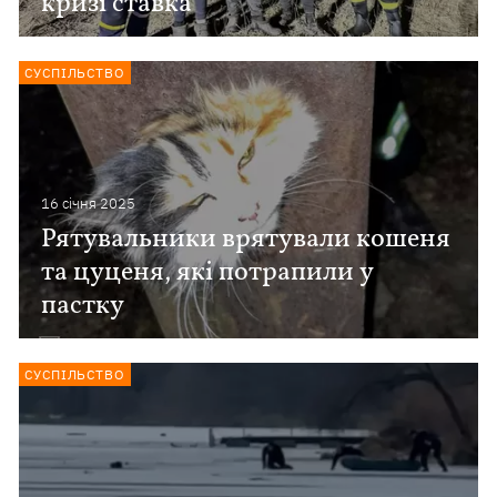
кризі ставка
СУСПІЛЬСТВО
16 сiчня 2025
Рятувальники врятували кошеня
та цуценя, які потрапили у
пастку
СУСПІЛЬСТВО