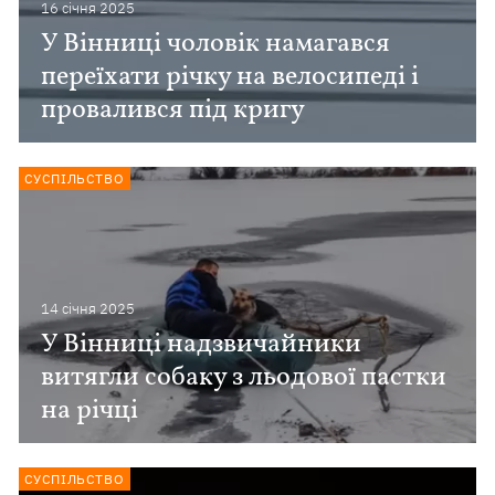
16 сiчня 2025
У Вінниці чоловік намагався
переїхати річку на велосипеді і
провалився під кригу
СУСПІЛЬСТВО
14 сiчня 2025
У Вінниці надзвичайники
витягли собаку з льодової пастки
на річці
СУСПІЛЬСТВО