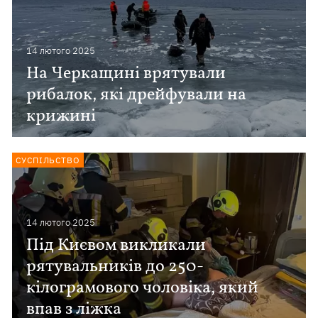
14 лютого 2025
На Черкащині врятували
рибалок, які дрейфували на
крижині
СУСПІЛЬСТВО
14 лютого 2025
Під Києвом викликали
рятувальників до 250-
кілограмового чоловіка, який
впав з ліжка