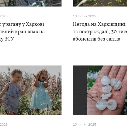
 2025
13 липня 2025
с урагану у Харкові
Негода на Харківщині:
льний кран впав на
та постраждалі, 30 тис
у ЗСУ
абонентів без світла
 2025
10 липня 2025