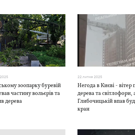
 2025
22 липня 2025
ському зоопарку буревій
Негода в Києві - вітер
вав частину вольєрів та
дерева та світлофори, 
в дерева
Глибочицькій впав бу
кран