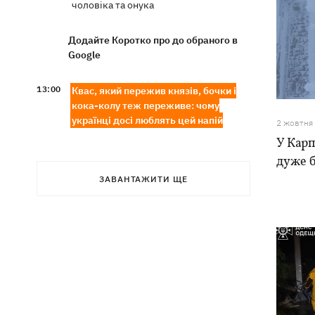
чоловіка та онука
Додайте Коротко про до обраного в
Google
13:00
Квас, який пережив князів, бочки і
кока-колу теж переживе: чому
українці досі люблять цей напій
2 жовтня
У Карп
У Генштабі підтвердили ураження
12:32
дуже б
Ільського та Сизранського НПЗ, а
також поста спостереження на
ЗАВАНТАЖИТИ ЩЕ
буровій «Сиваш»
Через російські удари деякі поїзди
12:02
затримуються на 12 годин, -
«Укрзалізниця»
12:00
Кульбіт Трампа: чому США забрали
обіцянки щодо ракет для Patriot і що