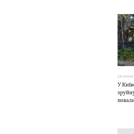
23 липня
У Київ
зруйну
повали