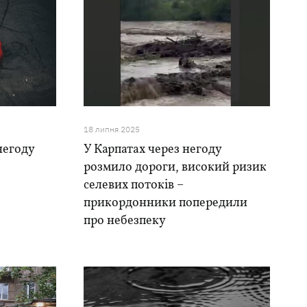
18 липня 2025
негоду
У Карпатах через негоду
розмило дороги, високий ризик
селевих потоків –
прикордонники попередили
про небезпеку