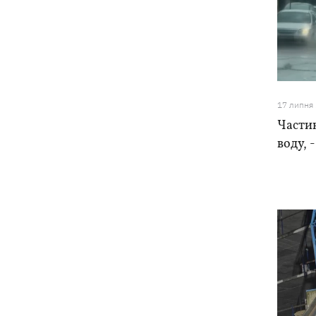
17 липня
Частин
воду, 