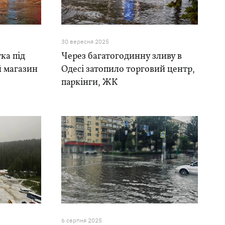
30 вересня 2025
ка під
Через багатогодинну зливу в
й магазин
Одесі затопило торговий центр,
х
паркінги, ЖК
6 серпня 2025