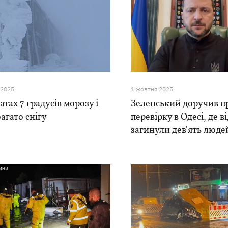
 2025
1 жовтня 2025
атах 7 градусів морозу і
Зеленський доручив п
агато снігу
перевірку в Одесі, де в
загинули дев'ять люде