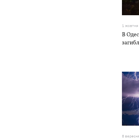
робити Києву
«МоЛоЧКа» триває - СБС уразили ще
11:35
12 суден тіньового флоту РФ у
1 жовтня
Чорному та Азовському морях
В Одес
загибл
11:00
Весілля Роналду: бум в аеропорту
імені нареченого, 5 дітей біля вівтаря
та інтрига з Мессі
Енергосистема пройшла рекордну
10:58
серпневу спеку без відключень, -
Шмигаль
Жодної збитої ракети - вночі Росія
10:05
атакувала балістикою та понад 150
БпЛА
Фронтмен гурту «Ногу свело!» Макс
09:17
Покровський пояснив, навіщо приїхав
8 вересн