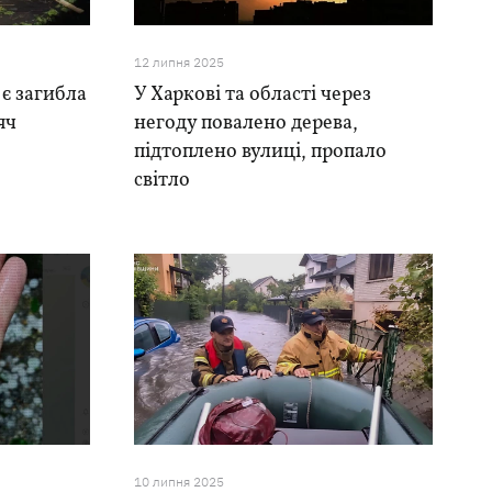
12 липня 2025
 є загибла
У Харкові та області через
яч
негоду повалено дерева,
підтоплено вулиці, пропало
світло
10 липня 2025