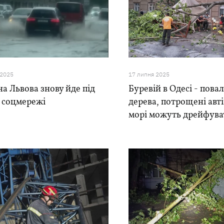
 2025
17 липня 2025
а Львова знову йде під
Буревій в Одесі - пова
- соцмережі
дерева, потрощені авті
морі можуть дрейфува