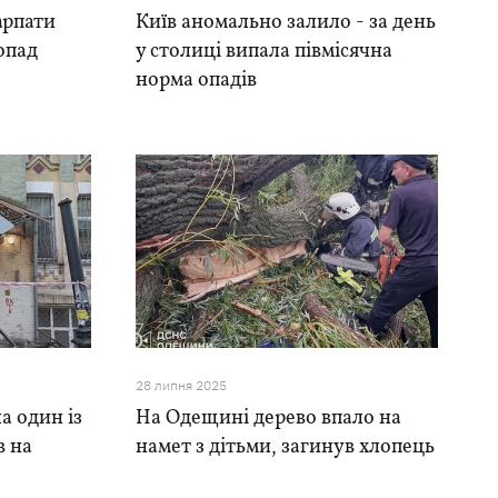
арпати
Київ аномально залило - за день
опад
у столиці випала півмісячна
норма опадів
28 липня 2025
а один із
На Одещині дерево впало на
в на
намет з дітьми, загинув хлопець