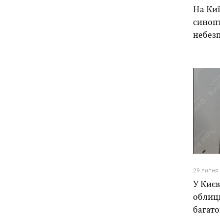
в Україну
На Киї
синоп
небез
29 липня
У Києв
облиц
багато