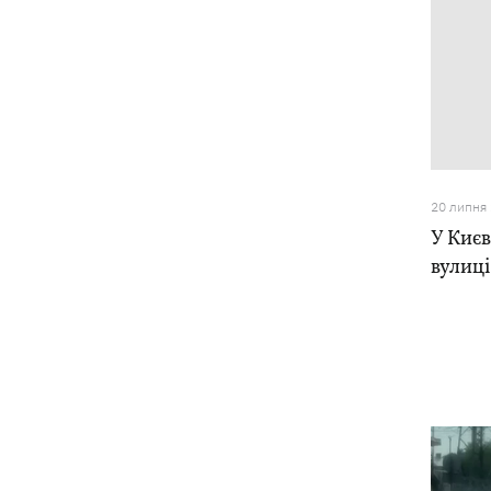
20 липня
У Києв
вулиці