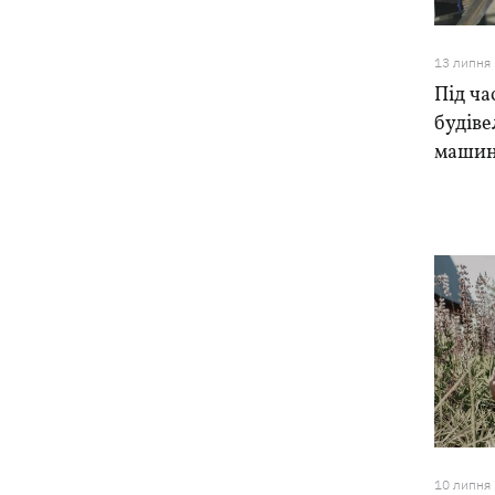
13 липня
Під ча
будіве
машин
10 липня