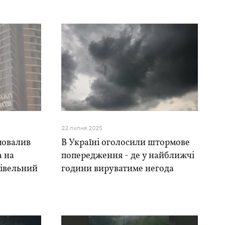
22 липня 2025
 повалив
В Україні оголосили штормове
а на
попередження - де у найближчі
дівельний
години вируватиме негода