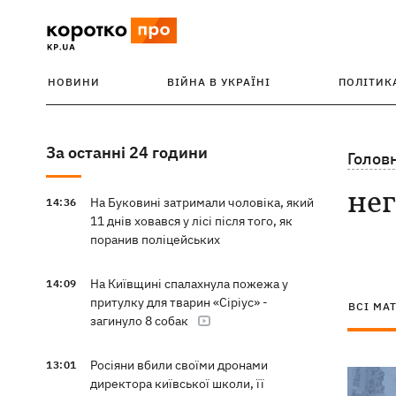
НОВИНИ
ВІЙНА В УКРАЇНІ
ПОЛІТИК
За останні 24 години
Голов
не
На Буковині затримали чоловіка, який
14:36
11 днів ховався у лісі після того, як
поранив поліцейських
На Київщині спалахнула пожежа у
14:09
притулку для тварин «Сіріус» -
ВСІ МА
загинуло 8 собак
Росіяни вбили своїми дронами
13:01
директора київської школи, її