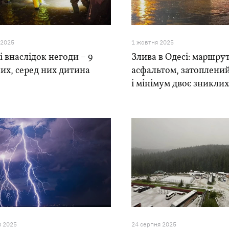
 2025
1 жовтня 2025
і внаслідок негоди – 9
Злива в Одесі: маршрут
их, серед них дитина
асфальтом, затоплени
і мінімум двоє зникли
я 2025
24 серпня 2025