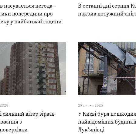
в насувається негода -
В останні дні серпня К
тики попередили про
накрив потужний сніг
пеку у найближчі години
 2025
29 липня 2025
і сильний вітер зірвав
У Києві буря пошкодил
ювання з
найвідоміших будинкі
поверхівки
Лукʼянівці