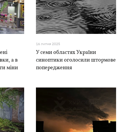
16 липня 2025
лені
У семи областях України
вки, а в
синоптики оголосили штормове
ти міни
попередження