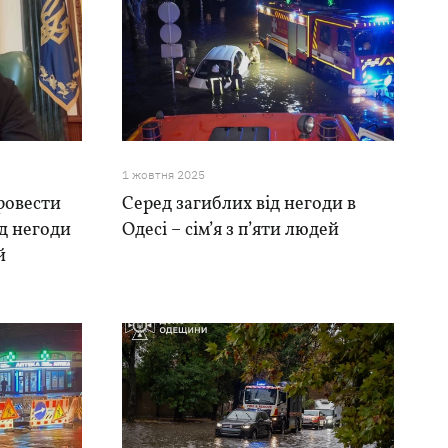
1 жовтня 2025
ровести
Серед загиблих від негоди в
ід негоди
Одесі – сім’я з п’яти людей
й