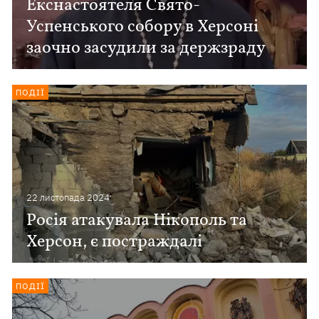
Екснастоятеля Свято-
Успенського собору в Херсоні
заочно засудили за держзраду
ПОДІЇ
22 листопада 2024
Росія атакувала Нікополь та
Херсон, є постраждалі
ПОДІЇ