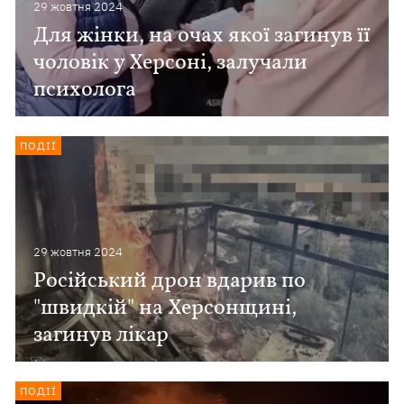
29 жовтня 2024
Для жінки, на очах якої загинув її
чоловік у Херсоні, залучали
психолога
ПОДІЇ
29 жовтня 2024
Російський дрон вдарив по
"швидкій" на Херсонщині,
загинув лікар
ПОДІЇ