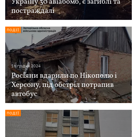
Україну 30 авіабомб, є загиблі та
постраждалі
ПОДІЇ
16 грудня 2024
Росіяни вдарили по Нікополю і
Херсону, під обстріл потрапив
автобус
ПОДІЇ