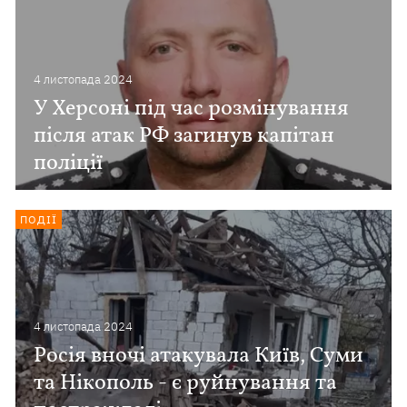
4 листопада 2024
У Херсоні під час розмінування
після атак РФ загинув капітан
поліції
ПОДІЇ
4 листопада 2024
Росія вночі атакувала Київ, Суми
та Нікополь - є руйнування та