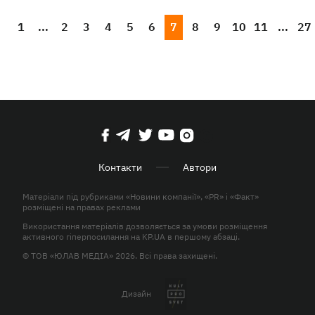
1
...
2
3
4
5
6
7
8
9
10
11
...
27
Контакти
Автори
Матеріали під рубриками «Новини компанії», «PR» і «Факт»
розміщені на правах реклами
Використання матеріалів дозволяється за умови розміщення
активного гіперпосилання на KP.UA в першому абзаці.
© ТОВ «ЮЛАВ МЕДІА» 2026. Всі права захищені.
Дизайн