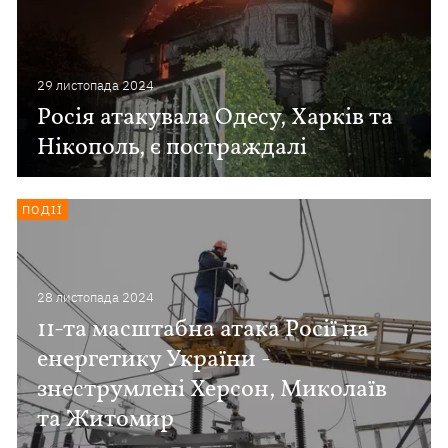
29 листопада 2024
Росія атакувала Одесу, Харків та
Нікополь, є постраждалі
ПОДІЇ
28 листопада 2024
11-та масштабна атака Росії на
енергетику України -
знеструмлені Херсон, Миколаїв
та Житомир