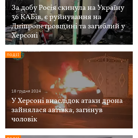
За добу Росія скинула на Україну
36 КАБів, є руйнування на
Дніпропетровщині та загиблий у
Херсоні
ПОДІЇ
18 грудня 2024
У Херсоні внаслідок атаки дрона
зайнялася автівка, загинув
чоловік