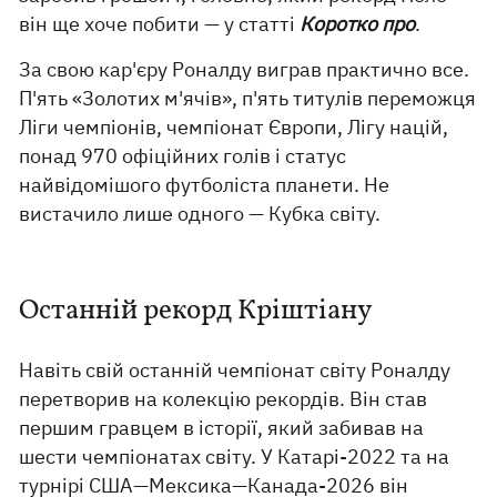
він ще хоче побити — у статті
Коротко про
.
За свою кар'єру Роналду виграв практично все.
П'ять «Золотих м'ячів», п'ять титулів переможця
Ліги чемпіонів, чемпіонат Європи, Лігу націй,
понад 970 офіційних голів і статус
найвідомішого футболіста планети. Не
вистачило лише одного — Кубка світу.
Останній рекорд Кріштіану
Навіть свій останній чемпіонат світу Роналду
перетворив на колекцію рекордів. Він став
першим гравцем в історії, який забивав на
шести чемпіонатах світу. У Катарі-2022 та на
турнірі США—Мексика—Канада-2026 він