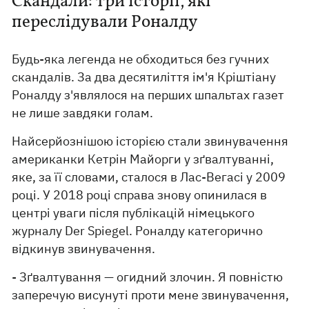
Скандали: три історії, які
переслідували Роналду
Будь-яка легенда не обходиться без гучних
скандалів. За два десятиліття ім'я Кріштіану
Роналду з'являлося на перших шпальтах газет
не лише завдяки голам.
Найсерйознішою історією стали звинувачення
американки Кетрін Майорги у зґвалтуванні,
яке, за її словами, сталося в Лас-Вегасі у 2009
році. У 2018 році справа знову опинилася в
центрі уваги після публікацій німецького
журналу Der Spiegel. Роналду категорично
відкинув звинувачення.
- Зґвалтування — огидний злочин. Я повністю
заперечую висунуті проти мене звинувачення,