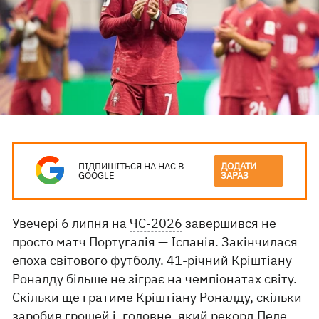
ПІДПИШІТЬСЯ НА НАС В
ДОДАТИ
GOOGLE
ЗАРАЗ
Увечері 6 липня на
ЧС-2026
завершився не
просто матч Португалія — Іспанія. Закінчилася
епоха світового футболу. 41-річний Кріштіану
Роналду більше не зіграє на чемпіонатах світу.
Скільки ще гратиме Кріштіану Роналду, скільки
заробив грошей і, головне, який рекорд Пеле