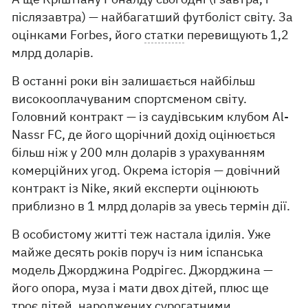
післязавтра) — найбагатший футболіст світу. За
оцінками Forbes, його
статки
перевищують 1,2
млрд доларів.
В останні роки він залишається найбільш
високооплачуваним спортсменом світу.
Головний контракт — із саудівським клубом Al-
Nassr FC, де його щорічний дохід оцінюється
більш ніж у 200 млн доларів з урахуванням
комерційних угод. Окрема історія — довічний
контракт із Nike, який експерти оцінюють
приблизно в 1 млрд доларів за увесь термін дії.
В особистому житті теж настала ідилія. Уже
майже десять років поруч із ним іспанська
модель Джорджина Родрігес. Джорджина —
його опора, муза і мати двох дітей, плюс ще
троє дітей, народжених сурогатними