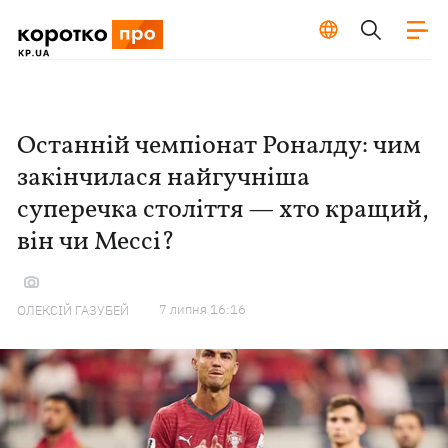
Останній чемпіонат Роналду: чим
закінчилася найгучніша
суперечка століття — хто кращий,
він чи Мессі?
7 липня 16:16
ОЛЕКСІЙ ГАЗУБЕЙ