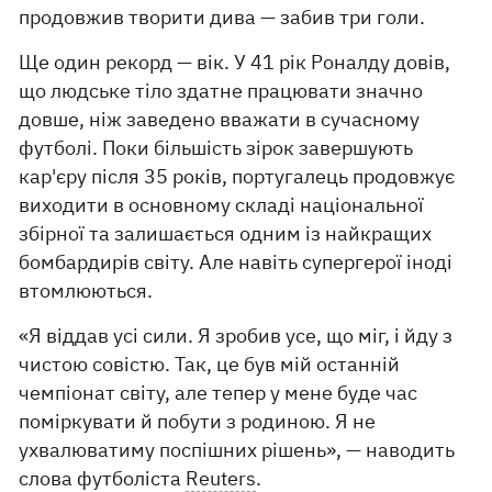
продовжив творити дива — забив три голи.
Ще один рекорд — вік. У 41 рік Роналду довів,
що людське тіло здатне працювати значно
довше, ніж заведено вважати в сучасному
футболі. Поки більшість зірок завершують
кар'єру після 35 років, португалець продовжує
виходити в основному складі національної
збірної та залишається одним із найкращих
бомбардирів світу. Але навіть супергерої іноді
втомлюються.
«Я віддав усі сили. Я зробив усе, що міг, і йду з
чистою совістю. Так, це був мій останній
чемпіонат світу, але тепер у мене буде час
поміркувати й побути з родиною. Я не
ухвалюватиму поспішних рішень», — наводить
слова футболіста
Reuters
.