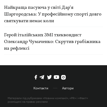
Найкраща пасуюча у світі Дар’я
Шаргородська: У професійному спорті довго
святкувати немає коли
Герой італійських ЗМІ тхеквондист
Олександр Чумаченко: Скрутив грабіжника
на рефлексі
Контакти
Автори
Матеріали під рубриками «Новини компанії», «PR» і «Факт»
розміщені на правах реклами