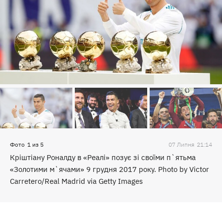
Фото
1
из
5
07 Липня
21:14
Кріштіану Роналду в «Реалі» позує зі своїми п`ятьма
«Золотими м`ячами» 9 грудня 2017 року. Photo by Victor
Carretero/Real Madrid via Getty Images