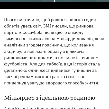
Цього вистачило, щоб ролик за кілька годин
облетів увесь світ. ЗМІ писали, що ринкова
вартість Coca-Cola після цього епізоду
тимчасово знизилася на мільярди доларів, хоча
аналітики згодом пояснили, що коливання
акцій були пов'язані одразу з кількома
ринковими чинниками, а не лише із вчинком
футболіста. Але для таблоїдів ця історія стала
ідеальною: один жест виявився гучнішим за
тисячі рекламних контрактів і миттєво
привернув увагу до здорового способу життя.
Мільярдер з ідеальною родиною
А ще Кріштіану Роналду сьогодні (і завтра, і