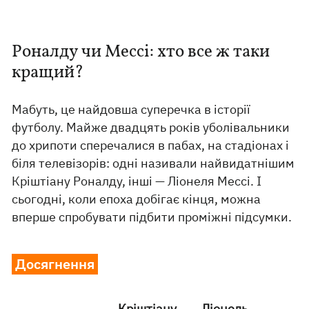
Роналду чи Мессі: хто все ж таки
кращий?
Мабуть, це найдовша суперечка в історії
футболу. Майже двадцять років уболівальники
до хрипоти сперечалися в пабах, на стадіонах і
біля телевізорів: одні називали найвидатнішим
Кріштіану Роналду, інші — Ліонеля Мессі. І
сьогодні, коли епоха добігає кінця, можна
вперше спробувати підбити проміжні підсумки.
Досягнення
Кріштіану
Ліонель