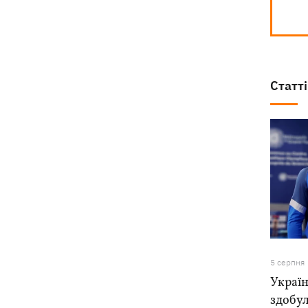
Статті
5 серпня
Україн
здобу