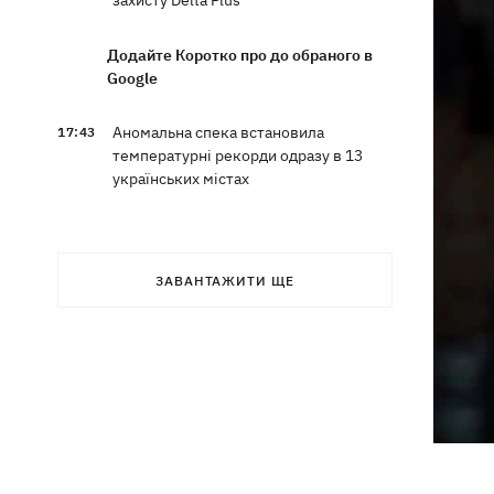
захисту Delta Plus
Додайте Коротко про до обраного в
Google
Аномальна спека встановила
17:43
температурні рекорди одразу в 13
українських містах
РФ масовано атакувала "Укрнафту" -
17:20
пошкоджено сім об'єктів видобутку
ЗАВАНТАЖИТИ ЩЕ
16:40
Шацькі озера міліють: що
відбувається і чи винні у цьому поля
лохини
Суперечка в маршрутці переросла в
16:20
бійку в аптеці - поліцейські у Львові
розслідують інцидент