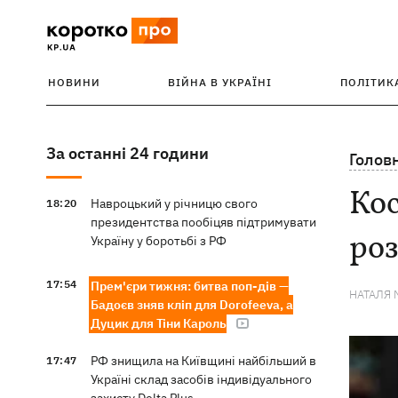
НОВИНИ
ВІЙНА В УКРАЇНІ
ПОЛІТИК
За останні 24 години
Голов
Кос
Навроцький у річницю свого
18:20
президентства пообіцяв підтримувати
роз
Україну у боротьбі з РФ
17:54
Прем'єри тижня: битва поп-дів —
НАТАЛЯ 
Бадоєв зняв кліп для Dorofeeva, а
Дуцик для Тіни Кароль
РФ знищила на Київщині найбільший в
17:47
Україні склад засобів індивідуального