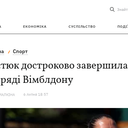
Знайт
А
ЕКОНОМІКА
СУСПІЛЬСТВО
ПОДІ
на
Спорт
тюк достроково завершила
ряді Вімблдону
6 липня 18:57
МАЛКІНА