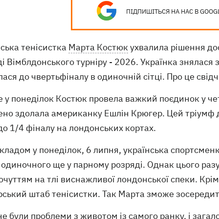
ПІДПИШІТЬСЯ НА НАС В GOOG
нська тенісистка
Марта Костюк
ухвалила рішення до
і Вімблдонського турніру - 2026. Українка знялася зі
ася до чвертьфіналу в одиночній сітці. Про це свід
е у понеділок Костюк провела важкий поєдинок у че
ено здолала американку Ешлін Крюгер. Цей тріумф 
до 1/4 фіналу на лондонських кортах.
кладом у понеділок, 6 липня, українська спортсменк
 одиночного ще у парному розряді. Однак цього раз
чуттям на тлі виснажливої ​​лондонської спеки. Крім 
ський штаб тенісистки. Так Марта зможе зосередити
не були проблеми з животом із самого ранку, і загал