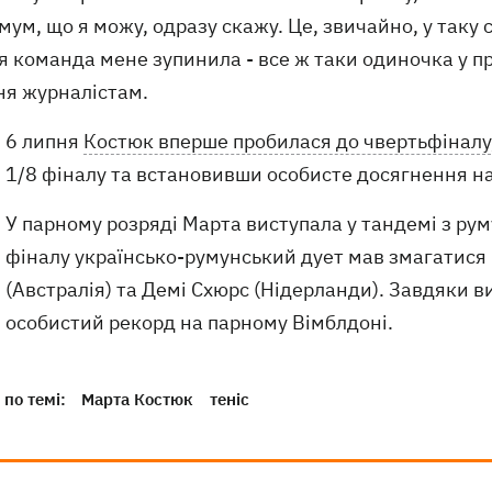
ум, що я можу, одразу скажу. Це, звичайно, у таку с
я команда мене зупинила - все ж таки одиночка ​​у п
ня журналістам.
6 липня
Костюк вперше пробилася до чвертьфіналу
1/8 фіналу та встановивши особисте досягнення на
У парному розряді Марта виступала у тандемі з ру
фіналу українсько-румунський дует мав змагатися 
(Австралія) та Демі Схюрс (Нідерланди). Завдяки в
особистий рекорд на парному Вімблдоні.
по темі:
Марта Костюк
теніс