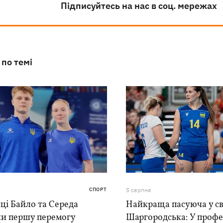
Підписуйтесь на нас в соц. мережах
 по темі
СПОРТ
5 серпня
ці Байло та Середа
Найкраща пасуюча у сві
ли першу перемогу
Шаргородська: У проф