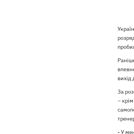
Помер автор пісень Мадонни й
16:13
трикратний лауреат Grammy Вільям
Орбіт
Украї
Росія вдарила по стадіону
15:41
розряд
"Чорноморець" в Одесі
пробил
Скандал із закупівлями курятини:
15:37
мережа «Делікат» продовжує
Раніш
продавати продукцію птахофабрики,
впевн
звинувачуваної в екологічному терорі
вихід 
Синоптики розповіли, які області на
15:25
За роз
вихідних накриють грози із градом
– крім
Софія Ротару показалася з букетами
15:00
самопо
квітів у день 79-річчя
тренер
- У ме