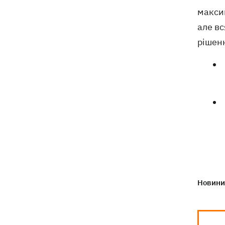
максим
але вс
рішен
Новини 