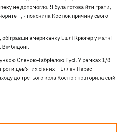
пеку не допомогло. Я була готова йти грати,
ріоритеті, - пояснила Костюк причину свого
, обігравши американку Ешлі Крюгер у матчі
 Вімблдоні.
мункою Оленою-Габріелою Русі. У рамках 1/8
проти дев'ятих сіяних – Еллен Перес
иходу до третього кола Костюк повторила свій