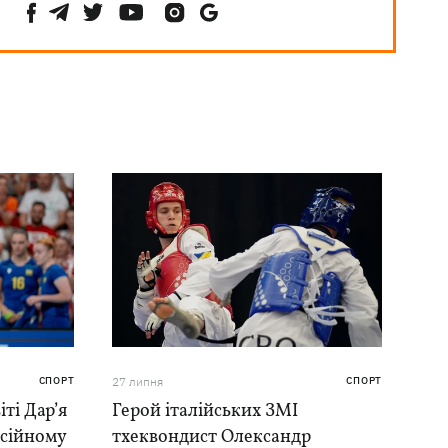
СПОРТ
27 липня
СПОРТ
ті Дар’я
Герой італійських ЗМІ
есійному
тхеквондист Олександр