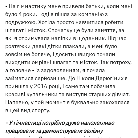
- На гімнастику мене привели батьки, коли мені
було 4 роки. Тоді я пішла за компанію з
подружкою. Хотіла просто навчитися робити
шпагат і місток. Спочатку це були заняття, за
які я отримувала наліпки в щоденник. Під час
розтяжки деякі дітки плакали, а мені було
зовсім не боляче, і досить швидко почали
виходити омріяні шпагат та місток. Так потроху,
а головне - із задоволенням, я почала
займатися серйозніше. До Школи Дерюгіних я
прийшла у 2016 році, і саме там побачила
красиві купальники та виступи старших дівчат.
Напевно, у той момент я буквально закохалася
в цей вид спорту.
- У гімнастиці потрібно дуже наполегливо
працювати та демонструвати залізну