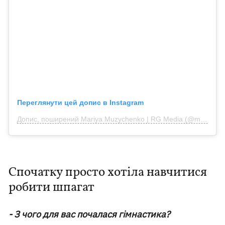
Переглянути цей допис в Instagram
Допис, поширений Mariya Muzychenko | RG Media (@muzychenko.photos)
Спочатку просто хотіла навчитися
робити шпагат
- З чого для вас почалася гімнастика?