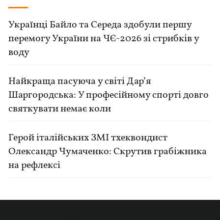
Українці Байло та Середа здобули першу
перемогу України на ЧЄ-2026 зі стрибків у
воду
Найкраща пасуюча у світі Дар’я
Шаргородська: У професійному спорті довго
святкувати немає коли
Герой італійських ЗМІ тхеквондист
Олександр Чумаченко: Скрутив грабіжника
на рефлексі