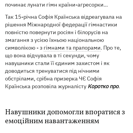
починає лунати гімн країни-агресорки…
Так 15-річна Софія Країнська відреагувала на
рішення Міжнародної федерації гімнастики
повністю повернути росіян і білорусів на
змагання з усією їхньою національною
символікою - з
гімнами та прапорами
. Про те,
що вона відчувала в ті секунди, чому
навушники стали її єдиним захистом і як
доводиться тренуватися під нічними
обстрілами, срібна призерка ЧЄ Софія
Країнська розповіла журналісту
Коротко про
.
Навушники допомогли впоратися з
емоційним навантаженням