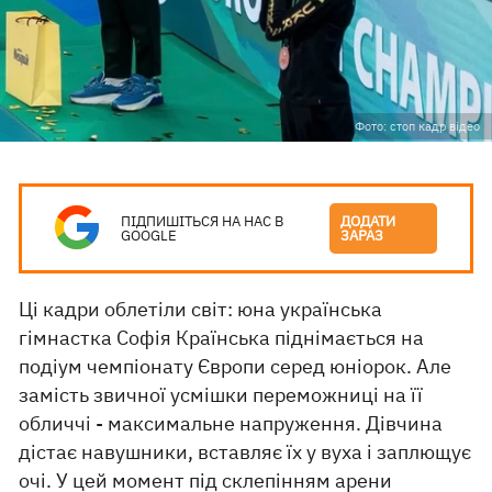
Фото: стоп кадр відео
ПІДПИШІТЬСЯ НА НАС В
ДОДАТИ
GOOGLE
ЗАРАЗ
Ці кадри облетіли світ: юна українська
гімнастка Софія Країнська піднімається на
подіум чемпіонату Європи серед юніорок. Але
замість звичної усмішки переможниці на її
обличчі - максимальне напруження. Дівчина
дістає навушники, вставляє їх у вуха і заплющує
очі. У цей момент під склепінням арени