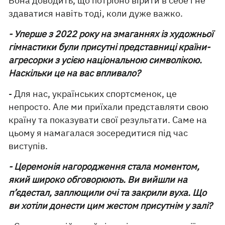
Вона доводить, що потрібно вірити в себе і не
здаватися навіть тоді, коли дуже важко.
- Уперше з 2022 року на змаганнях із художньої
гімнастики були присутні представниці країни-
агресорки з усією національною символікою.
Наскільки це на вас впливало?
- Для нас, українських спортсменок, це
непросто. Але ми приїхали представляти свою
країну та показувати свої результати. Саме на
цьому я намагалася зосередитися під час
виступів.
- Церемонія нагородження стала моментом,
який широко обговорюють. Ви вийшли на
п’єдестал, заплющили очі та закрили вуха. Що
ви хотіли донести цим жестом присутнім у залі?