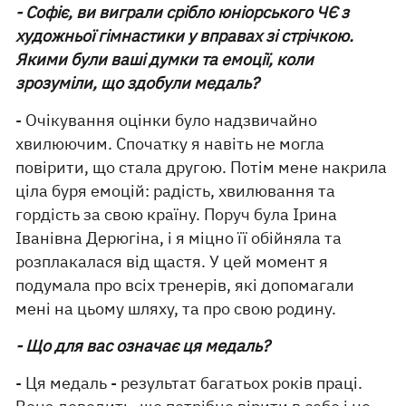
- Софіє, ви виграли срібло юніорського ЧЄ з
художньої гімнастики у вправах зі стрічкою.
Якими були ваші думки та емоції, коли
зрозуміли, що здобули медаль?
- Очікування оцінки було надзвичайно
хвилюючим. Спочатку я навіть не могла
повірити, що стала другою. Потім мене накрила
ціла буря емоцій: радість, хвилювання та
гордість за свою країну. Поруч була Ірина
Іванівна Дерюгіна, і я міцно її обійняла та
розплакалася від щастя. У цей момент я
подумала про всіх тренерів, які допомагали
мені на цьому шляху, та про свою родину.
- Що для вас означає ця медаль?
- Ця медаль - результат багатьох років праці.