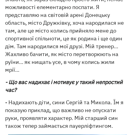
можливості елементарно поспати. Я
представляю на світовій арені Донецьку
область, місто Дружківку, хоча народилася не
там, але це місто колись прийняло мене до
спортивної спільноти, це як родина і ще один
дім. Там народилися мої друзі. Мій тренер…
Жахливо бачити, як місто перетворюють на
руїни… як нищать усе, в чому колись жили
мрії…
- Що вас надихає і мотивує у такий непростий
час?
- Надихають діти, сини Сергій та Микола. Їм я
показую приклад, що важливо не опускати
руки, проявляти характер. Мій старший син
також тепер займається пауерліфтингом.