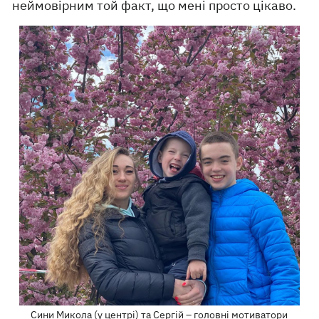
неймовірним той факт, що мені просто цікаво.
Сини Микола (у центрі) та Сергій – головні мотиватори