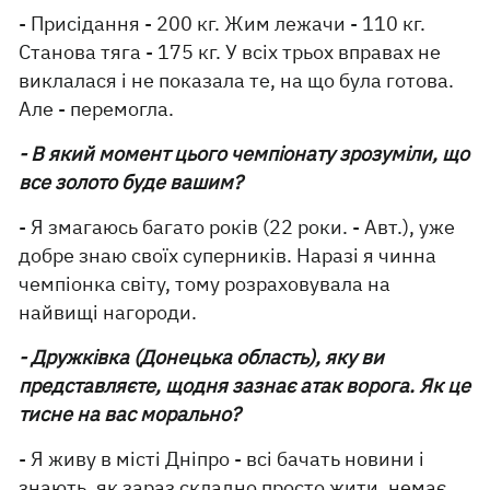
- Присідання - 200 кг. Жим лежачи - 110 кг.
Станова тяга - 175 кг. У всіх трьох вправах не
виклалася і не показала те, на що була готова.
Але - перемогла.
- В який момент цього чемпіонату зрозуміли, що
все золото буде вашим?
- Я змагаюсь багато років (22 роки. - Авт.), уже
добре знаю своїх суперників. Наразі я чинна
чемпіонка світу, тому розраховувала на
найвищі нагороди.
- Дружківка (Донецька область), яку ви
представляєте, щодня зазнає атак ворога. Як це
тисне на вас морально?
- Я живу в місті Дніпро - всі бачать новини і
знають, як зараз складно просто жити, немає