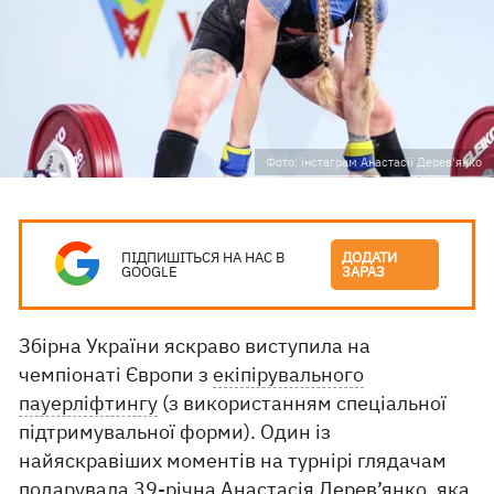
Фото: інстаграм Анастасії Дерев'янко
ПІДПИШІТЬСЯ НА НАС В
ДОДАТИ
GOOGLE
ЗАРАЗ
Збірна України яскраво виступила на
чемпіонаті Європи з
екіпірувального
пауерліфтингу
(з використанням спеціальної
підтримувальної форми). Один із
найяскравіших моментів на турнірі глядачам
подарувала 39-річна Анастасія Дерев’янко, яка