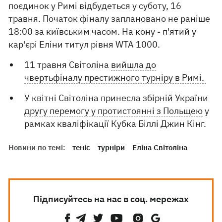
поєдинок у Римі відбудеться у суботу, 16
травня. Початок фіналу заплановано не раніше
18:00 за київським часом. На кону - п'ятий у
кар'єрі Еліни титул рівня WTA 1000.
11 травня Світоліна
вийшла до
чвертьфіналу престижного турніру в Римі.
У квітні Світоліна принесла збірній України
другу перемогу у протистоянні з Польщею
у
рамках кваліфікації Кубка Біллі Джин Кінг.
Новини по темі:
теніс
турніри
Еліна Світоліна
Підписуйтесь на нас в соц. мережах