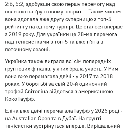
2:6, 6:2, здобувши свою першу перемогу над
полькою на ґрунтовому покритті. Таким чином
вона здолала вже другу суперницю з топ-5
рейтингу на одному турнірі. Це сталося вперше
з 2019 року. Для українки це 28-ма перемога
над тенісистками з топ-5 та вже п’ята в
поточному сезоні.
Українка також виграла всі сім попередніх
ґрунтових фіналів, у яких брала участь. У Римі
вона вже перемагала двічі - у 2017 та 2018
роках. У боротьбі за свій 20-й одиночний
трофей Світоліна зійдеться з американкою
Коко Гауфф.
Еліна вже двічі перемагала Гауфф у 2026 році -
на Australian Open та в Дубаї. На ґрунті
тенісистки зустрінуться вперше. Вирішальний