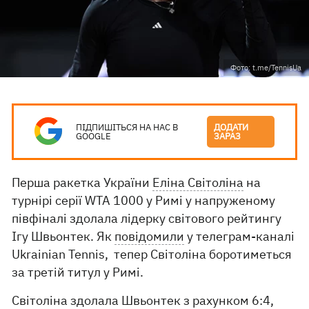
Фото: t.me/TennisUa
ПІДПИШІТЬСЯ НА НАС В
ДОДАТИ
GOOGLE
ЗАРАЗ
Перша ракетка України
Еліна Світоліна
на
турнірі серії WTA 1000 у Римі у напруженому
півфіналі здолала лідерку світового рейтингу
Ігу Швьонтек. Як
повідомили
у телеграм-каналі
Ukrainian Tennis, тепер Світоліна боротиметься
за третій титул у Римі.
Світоліна здолала Швьонтек з рахунком 6:4,