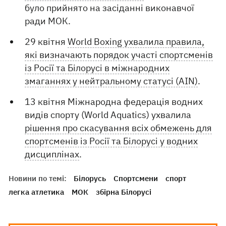
було прийнято на засіданні виконавчої
ради МОК.
29 квітня
World Boxing ухвалила правила,
які визначають порядок участі спортсменів
із Росії та Білорусі в міжнародних
змаганнях у нейтральному статусі (AIN)
.
13 квітня Міжнародна федерація водних
видів спорту (World Aquatics) ухвалила
рішення про скасування всіх обмежень для
спортсменів із Росії та Білорусі у водних
дисциплінах
.
Новини по темі:
Білорусь
Спортсмени
спорт
легка атлетика
МОК
збірна Білорусі