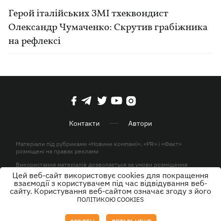
Герой італійських ЗМІ тхеквондист
Олександр Чумаченко: Скрутив грабіжника
на рефлексі
Контакти
Автори
Матеріали під рубриками «Новини компанії», «PR» і «Факт»
розміщені на правах реклами
Використання матеріалів дозволяється за умови розміщення
активного гіперпосилання на KP.UA в першому абзаці.
Цей веб-сайт використовує cookies для покращення
взаємодії з користувачем під час відвідування веб-
© ТОВ «ЮЛАВ МЕДІА» 2026. Всі права захищені.
сайту. Користування веб-сайтом означає згоду з його
ПОЛІТИКОЮ COOKIES
Дизайн