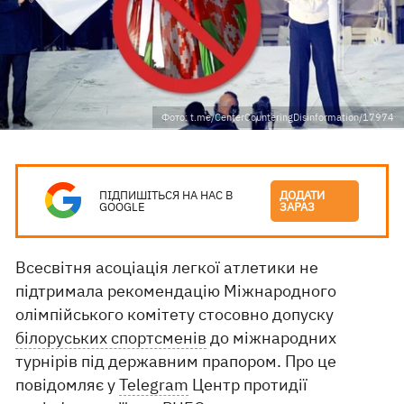
Фото: t.me/CenterCounteringDisinformation/17974
ПІДПИШІТЬСЯ НА НАС В
ДОДАТИ
GOOGLE
ЗАРАЗ
Всесвітня асоціація легкої атлетики не
підтримала рекомендацію Міжнародного
олімпійського комітету стосовно допуску
білоруських спортсменів
до міжнародних
турнірів під державним прапором. Про це
повідомляє у
Telegram
Центр протидії