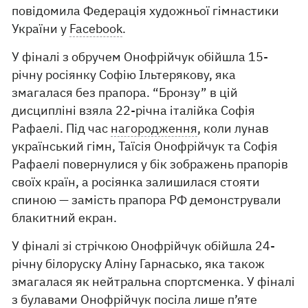
повідомила Федерація художньої гімнастики
України у
Facebook
.
У фіналі з обручем Онофрійчук обійшла 15-
річну росіянку Софію Ільтерякову, яка
змагалася без прапора. “Бронзу” в цій
дисципліні взяла 22-річна італійка Софія
Рафаелі. Під час
нагородження
, коли лунав
український гімн, Таїсія Онофрійчук та Софія
Рафаелі повернулися у бік зображень прапорів
своїх країн, а росіянка залишилася стояти
спиною — замість прапора РФ демонстрували
блакитний екран.
У фіналі зі стрічкою Онофрійчук обійшла 24-
річну білоруску Аліну Гарнасько, яка також
змагалася як нейтральна спортсменка. У фіналі
з булавами Онофрійчук посіла лише п’яте