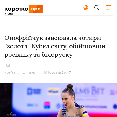
Онофрійчук завоювала чотири
“золота” Кубка світу, обійшовши
росіянку та білоруску
30 березня 16:47
МАР'ЯНА ПОЛІЩУК