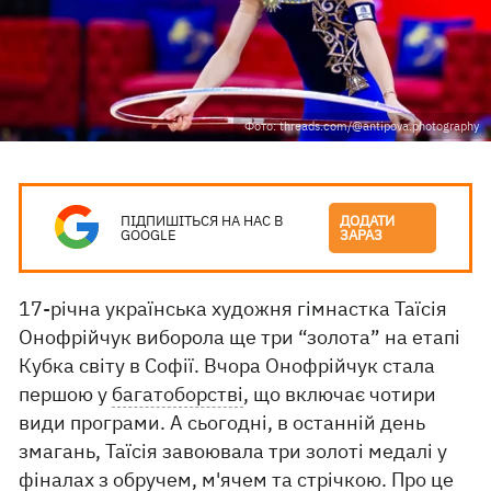
Фото: threads.com/@antipova.photography
ПІДПИШІТЬСЯ НА НАС В
ДОДАТИ
GOOGLE
ЗАРАЗ
17-річна українська художня гімнастка Таїсія
Онофрійчук виборола ще три “золота” на етапі
Кубка світу в Софії. Вчора Онофрійчук стала
першою у
багатоборстві
, що включає чотири
види програми. А сьогодні, в останній день
змагань, Таїсія завоювала три золоті медалі у
фіналах з обручем, м'ячем та стрічкою. Про це