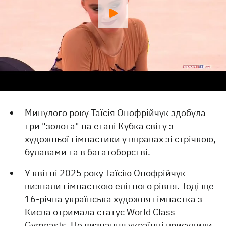
Минулого року Таїсія Онофрійчук здобула
три "золота"
на етапі Кубка світу з
художньої гімнастики у вправах зі стрічкою,
булавами та в багатоборстві.
У квітні 2025 року
Таїсію Онофрійчук
визнали гімнасткою елітного рівня. Тоді ще
16-річна українська художня гімнастка з
Києва отримала статус World Class
Gymnasts. Це визнання українці присудили