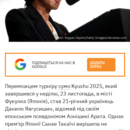
Фото: Ендрю Харнік/Getty Images/nbcnews.com
ПІДПИШІТЬСЯ НА НАС В
ДОДАТИ
GOOGLE
ЗАРАЗ
Переможцем турніру
сумо
Kyushu 2025, який
завершився у неділю, 23 листопада, в місті
Фукуока (Японія), став 21-річний українець
Данило Явгусишин, відомий під своїм
японським псевдонімом Аонішикі Арата. Однак
прем'єр Японії Санае Такаїчі вирішила не