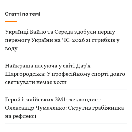
Статті по темі
Українці Байло та Середа здобули першу
перемогу України на ЧЄ-2026 зі стрибків у
воду
Найкраща пасуюча у світі Дар’я
Шаргородська: У професійному спорті довго
святкувати немає коли
Герой італійських ЗМІ тхеквондист
Олександр Чумаченко: Скрутив грабіжника
на рефлексі