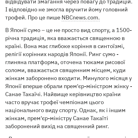
відвідувати змагання через повагу до традицій.
І відповідно не змогла вручити йому головний
трофей. Про це пише
NBCnews.com.
В Японії сумо – це не просто вид спорту, а 1500-
річна традиція, яка вважається священною в
країні. Вона має глибоке коріння в синтоїзмі,
релігії корінних народів Японії. Ринг сумо -
глиняна платформа, оточена тюками рисової
соломи, вважається священним місцем, куди
жінкам заборонено входити. Минулого місяця у
Японії вперше обрали прем'єр-міністром жінку -
Санае Такаїчі. Найвище керівництво країни
часто вручає трофеї чемпіонам цього
національного виду спорту. Однак, як і іншим
жінкам, прем'єр-міністру Санае Такаїті
заборонений вихід на священний ринг.