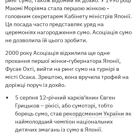
ринг сумо, також відомий як дохйо. У 1990 році
Маюмі Моріяма стала першою жінкою -
головним секретарем Кабінету міністрів Японії.
Ця посада часто представляє уряд на
церемоніях нагородження сумо. Асоціація сумо
не дозволила їй цього зробити.
2000 року Асоціація відхилила ще одне
прохання першої жінки-губернатора Японії,
Фусае Охті, вийти на ринг сумо на турнірі в
місті Осака. Зрештою, вона вручила трофей на
доріжці поруч із дохйо.
5 серпня 12-річний харків’янин Євген
Грицьков – рікісі, або сумоторі, тобто
борець сумо, став
рекордсменом України
як
наймолодший чемпіон національних
дитячих змагань із сумо в Японії.