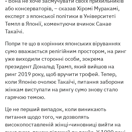
- Вона не хоче засмучувати своїх прихильників
або консерваторів, – сказав Хіромі Муракамі,
експерт з японської політики в Університеті
Темпл в Японії, коментуючи вчинок Санае
Такаїчі.
Попри те що в корінних японських віруваннях
сумо вважається релігійним простором, на ринг
уже виходили сторонні особи, зокрема
президент Дональд Трамп, який вийшов на
ринг 2019 року, щоб вручити трофей. Тепер,
коли Японію очолює Такаїчі, питання заборони
жінкам виступати на рингу сумо знову стало
гарячою темою.
Це не перший випадок, коли виникають
питання щодо того, чи дозволять
високопоставленій жінці-чиновниці вийти на