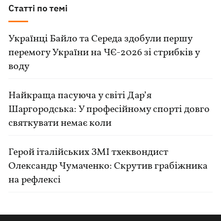
Статті по темі
Українці Байло та Середа здобули першу
перемогу України на ЧЄ-2026 зі стрибків у
воду
Найкраща пасуюча у світі Дар’я
Шаргородська: У професійному спорті довго
святкувати немає коли
Герой італійських ЗМІ тхеквондист
Олександр Чумаченко: Скрутив грабіжника
на рефлексі