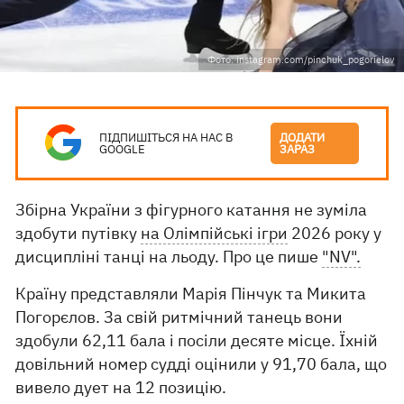
Фото: instagram.com/pinchuk_pogorielov
ПІДПИШІТЬСЯ НА НАС В
ДОДАТИ
GOOGLE
ЗАРАЗ
Збірна України з фігурного катання не зуміла
здобути путівку
на Олімпійські ігри
2026 року у
дисципліні танці на льоду. Про це пише
"NV".
Країну представляли Марія Пінчук та Микита
Погорєлов. За свій ритмічний танець вони
здобули 62,11 бала і посіли десяте місце. Їхній
довільний номер судді оцінили у 91,70 бала, що
вивело дует на 12 позицію.