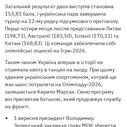
Загальний результат двох виступів становив
153,81 бала, і українська пара завершила
турнір на 12-му рядку підсумкового протоколу.
Перші чотири місця посіли представники Литви
(198,73), Австралії (183,50), Іспанії (170,32) та
Китаю (168,83). Ці команди забезпечили собі
олімпійські ліцензії на Ігри-2026.
Таким чином Україна вперше в історії не
отримала квоту в танцях на льоду. При цьому
єдиним українським спортсменом, котрий ще
має шанс потрапити на Олімпіаду-2026,
залишається Кирило Марсак. Свою програму
він присвятив батькові, який продовжує службу
на фронті.
1 вересня президент Володимир
Зеленський
закликав
главу МОК зберегти