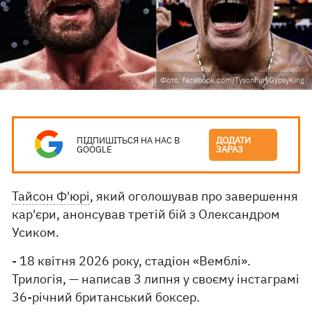
Фото: facebook.com/TysonFuryGypsyKing
ПІДПИШІТЬСЯ НА НАС В
ДОДАТИ
GOOGLE
ЗАРАЗ
Тайсон Ф'юрі
, який оголошував про завершення
кар'єри, анонсував третій бій з Олександром
Усиком.
- 18 квітня 2026 року, стадіон «Вемблі».
Трилогія, — написав 3 липня у своєму інстаграмі
36-річний британський боксер.