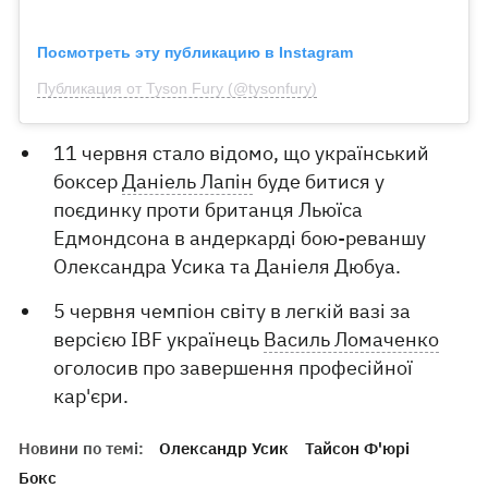
Посмотреть эту публикацию в Instagram
Публикация от Tyson Fury (@tysonfury)
11 червня стало відомо, що український
боксер
Даніель Лапін
буде битися у
поєдинку проти британця Льюїса
Едмондсона в андеркарді бою-реваншу
Олександра Усика та Даніеля Дюбуа.
5 червня чемпіон світу в легкій вазі за
версією IBF українець
Василь Ломаченко
оголосив про завершення професійної
кар'єри.
Новини по темі:
Олександр Усик
Тайсон Ф'юрі
Бокс