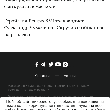
святкувати немає коли
Герой італійських ЗМІ тхеквондист
Олександр Чумаченко: Скрутив грабіжника
на рефлексі
Контакти
Автори
Матеріали під рубриками «Новини компанії», «PR» і «Факт»
розміщені на правах реклами
Використання матеріалів дозволяється за умови розміщення
активного гіперпосилання на KP.UA в першому абзаці.
Цей веб-сайт використовує cookies для покращення
взаємодії з користувачем під час відвідування веб-
© ТОВ «ЮЛАВ МЕДІА» 2026. Всі права захищені.
сайту. Користування веб-сайтом означає згоду з його