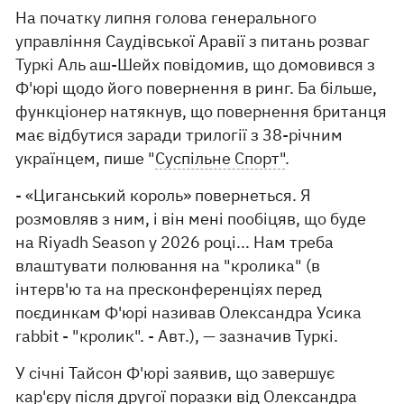
На початку липня голова генерального
управління Саудівської Аравії з питань розваг
Туркі Аль аш-Шейх повідомив, що домовився з
Ф'юрі щодо його повернення в ринг. Ба більше,
функціонер натякнув, що повернення британця
має відбутися заради трилогії з 38-річним
українцем, пише "
Суспільне Спорт"
.
- «Циганський король» повернеться. Я
розмовляв з ним, і він мені пообіцяв, що буде
на Riyadh Season у 2026 році... Нам треба
влаштувати полювання на "кролика" (в
інтерв'ю та на пресконференціях перед
поєдинкам Ф'юрі називав Олександра Усика
rabbit - "кролик". - Авт.), — зазначив Туркі.
У січні Тайсон Ф'юрі заявив, що завершує
кар'єру після другої поразки від Олександра