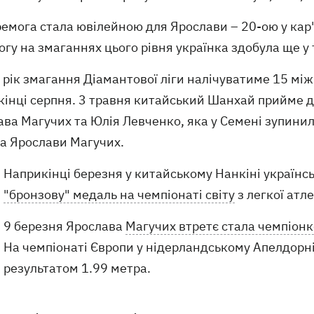
емога стала ювілейною для Ярослави – 20-ою у кар'
гу на змаганнях цього рівня українка здобула ще у 
рік змагання Діамантової ліги налічуватиме 15 між
інці серпня. 3 травня китайський Шанхай прийме др
ва Магучих та Юлія Левченко, яка у Семені зупинил
ра Ярослави Магучих.
Наприкінці березня у китайському Нанкіні українс
"бронзову" медаль на чемпіонаті світу
з легкої атл
9 березня Ярослава
Магучих втретє стала чемпіонк
На чемпіонаті Європи у нідерландському Апелдорні 
результатом 1.99 метра.