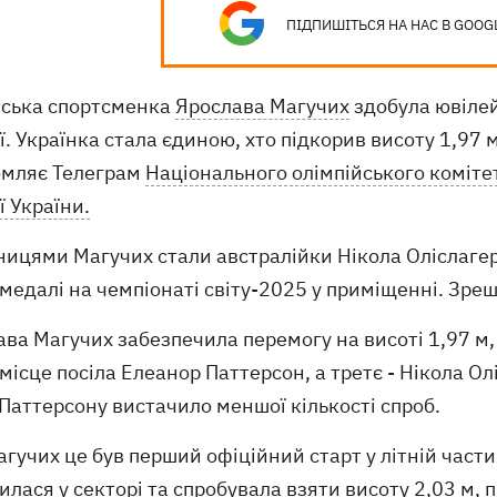
ПІДПИШІТЬСЯ НА НАС В GOOG
нська спортсменка
Ярослава Магучих
здобула ювілей
ї. Українка стала єдиною, хто підкорив висоту 1,97 м
омляє Телеграм
Національного олімпійського комітет
ї України.
ицями Магучих стали австралійки Нікола Оліслагерс
 медалі на чемпіонаті світу-2025 у приміщенні. Зре
ва Магучих забезпечила перемогу на висоті 1,97 м,
місце посіла Елеанор Паттерсон, а третє - Нікола Ол
Паттерсону вистачило меншої кількості спроб.
гучих це був перший офіційний старт у літній част
лася у секторі та спробувала взяти висоту 2,03 м, 