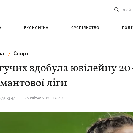
Знайт
А
ЕКОНОМІКА
СУСПІЛЬСТВО
ПОДІ
на
Спорт
учих здобула ювілейну 20-
мантової ліги
26 квiтня 2025 16:42
МАЛКІНА