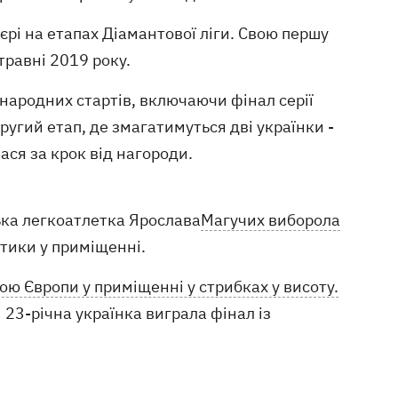
єрі на етапах Діамантової ліги. Свою першу
травні 2019 року.
народних стартів, включаючи фінал серії
угий етап, де змагатимуться дві українки -
ася за крок від нагороди.
ька легкоатлетка Ярослава
Магучих виборола
етики у приміщенні.
ою Європи у приміщенні у стрибках у висоту.
23-річна українка виграла фінал із