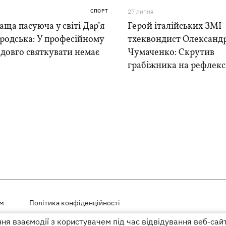
СПОРТ
27 липня
ща пасуюча у світі Дар’я
Герой італійських ЗМІ
родська: У професійному
тхеквондист Олександ
 довго святкувати немає
Чумаченко: Скрутив
грабіжника на рефлекс
ем
Політика конфіденційності
я взаємодії з користувачем під час відвідування веб-сай
і на правах реклами