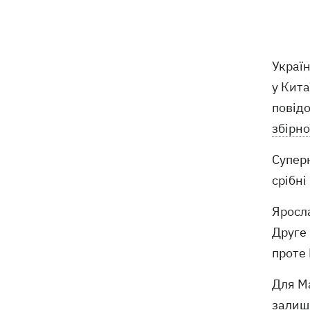
відступає, прогнозують локальні дощі
з грозами
Україна знищуватиме балістичні
18:45
Украї
установки військ РФ, - Зеленський
у Кита
повід
18:27
Гар, дим і смог після обстрілів: як
захистити себе та близьких
збірно
Генштаб спростував руйнування
18:17
Суперн
Бортницької станції в Києві після атак
срібні
РФ
Яросла
В МЗС відреагували на резонансну
17:45
заяву Залужного про НАТО - "слова
Друге 
вирвали із контексту"
проте 
Для Ма
залиши