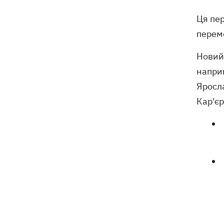
Ця пер
перемо
Новий 
наприк
Яросла
Кар'є