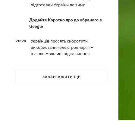
підготовки України до зими
Додайте Коротко про до обраного в
Google
Українців просять скоротити
20:28
використання електроенергії –
інакше можливі відключення
Тайський футболіст загинув від удару
19:50
блискавки просто на полі
ЗАВАНТАЖИТИ ЩЕ
Рада нацбезпеки затвердила План
19:47
стійкості Києва, - Клименко
Мудрик зіграв за "Челсі" – вперше за
19:19
615 днів
Погода в Україні 6 серпня – спека
18:53