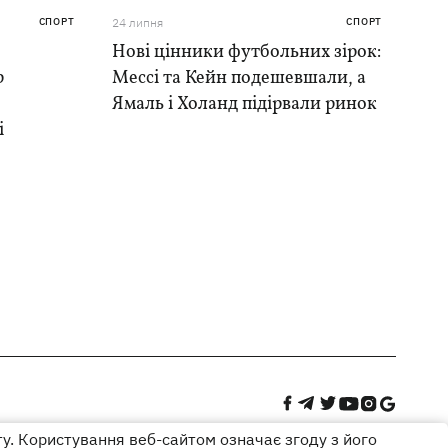
СПОРТ
24 липня
СПОРТ
Нові цінники футбольних зірок:
р
Мессі та Кейн подешевшали, а
Ямаль і Холанд підірвали ринок
і
ту. Користування веб-сайтом означає згоду з його