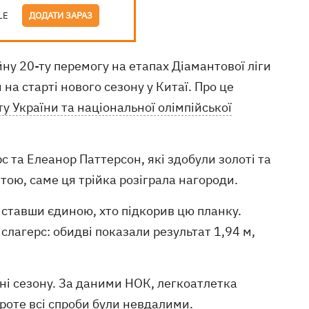
LE
ДОДАТИ ЗАРАЗ
ну 20-ту перемогу на етапах Діамантової ліги
 на старті нового сезону у Китаї. Про це
у України та національної олімпійської
 та Елеанор Паттерсон, які здобули золоті та
штою, саме ця трійка розіграла нагороди.
 ставши єдиною, хто підкорив цю планку.
іслагерс: обидві показали результат 1,94 м,
ині сезону. За даними НОК, легкоатлетка
проте всі спроби були невдалими.