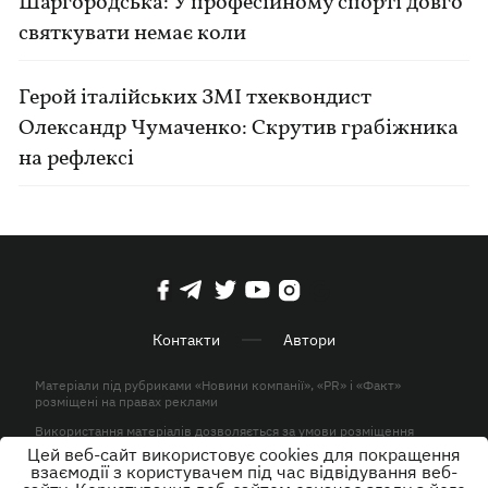
Шаргородська: У професійному спорті довго
святкувати немає коли
Герой італійських ЗМІ тхеквондист
Олександр Чумаченко: Скрутив грабіжника
на рефлексі
Контакти
Автори
Матеріали під рубриками «Новини компанії», «PR» і «Факт»
розміщені на правах реклами
Використання матеріалів дозволяється за умови розміщення
активного гіперпосилання на KP.UA в першому абзаці.
Цей веб-сайт використовує cookies для покращення
взаємодії з користувачем під час відвідування веб-
© ТОВ «ЮЛАВ МЕДІА» 2026. Всі права захищені.