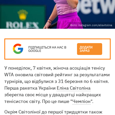
Фото: instagram.com/elisvitolina
ПІДПИШІТЬСЯ НА НАС В
ДОДАТИ
GOOGLE
ЗАРАЗ
У понеділок, 7 квітня, жіноча асоціація тенісу
WTA оновила світовий рейтинг за результатами
турнірів, що відбулися з 31 березня по 6 квітня.
Перша ракетка України
Еліна Світоліна
зберегла своє місце у двадцятці найкращих
тенісисток світу. Про це пише "
Чемпіон
".
Окрім Світоліної до першої тридцятки також