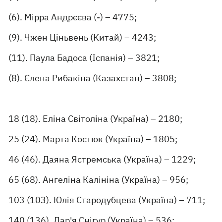
(6). Мірра Андрєєва (-) – 4775;
(9). Чжен Ціньвень (Китай) – 4243;
(11). Паула Бадоса (Іспанія) – 3821;
(8). Єлена Рибакіна (Казахстан) – 3808;
18 (18). Еліна Світоліна (Україна) – 2180;
25 (24). Марта Костюк (Україна) – 1805;
46 (46). Даяна Ястремська (Україна) – 1229;
65 (68). Ангеліна Калініна (Україна) – 956;
103 (103). Юлія Стародубцева (Україна) – 711;
140 (136). Дар'я Снігур (Україна) – 536;