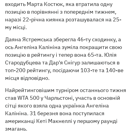
входить Марта Костюк, яка втратила одну
позицію в порівнянні з попереднім тижнем,
наразі 22-річна киянка розташувалася на 25-
му місці.
Даяна Ястремська зберегла 46-ту сходинку, а
ось Ангеліна Калініна зуміла покращити свою
позицію в рейтингу і тепер вона 65-та. Юлія
Стародубцева та Дар'я Снігур залишаються в
топ-200 рейтингу, посідаючи 103-те та 140-ве
місця відповідно.
Найрейтинговішим турніром останнього тижня
став WTA 500 у Чарльстоні, участь в основній
сітці якого взяла одна українка Ангеліна
Калініна. 31 березня вона поступилася
американці Кеті Макнеллі у першому раунді
змагань.