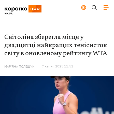
Світоліна зберегла місце у
двадцятці найкращих тенісисток
світу в оновленому рейтингу WTA
7 квiтня 2025 11:51
МАР'ЯНА ПОЛІЩУК