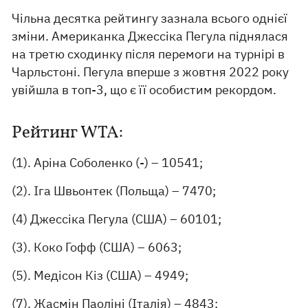
Чільна десятка рейтингу зазнала всього однієї
зміни. Американка Джессіка Пегула піднялася
на третю сходинку після перемоги на турнірі в
Чарльстоні. Пегула вперше з жовтня 2022 року
увійшла в топ-3, що є її особистим рекордом.
Рейтинг WTA:
(1). Аріна Соболенко (-) – 10541;
(2). Іга Швьонтек (Польща) – 7470;
(4) Джессіка Пегула (США) – 60101;
(3). Коко Гофф (США) – 6063;
(5). Медісон Кіз (США) – 4949;
(7). Жасмін Паоліні (Італія) – 4843;