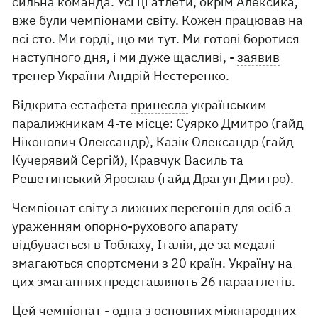
сильна команда. Усі ці атлети, окрім Алексика,
вже були чемпіонами світу. Кожен працював на
всі сто. Ми горді, що ми тут. Ми готові боротися
наступного дня, і ми дуже щасливі, -
заявив
тренер України Андрій Нестеренко.
Відкрита естафета
принесла
українським
паралижникам 4-те місце: Суярко Дмитро (гайд
Ніконович Олександр), Казік Олександр (гайд
Кучерявий Сергій), Кравчук Василь та
Решетинський Ярослав (гайд Драгун Дмитро).
Чемпіонат світу з лижних перегонів для осіб з
ураженням опорно-рухового апарату
відбувається в Тоблаху, Італія, де за медалі
змагаються спортсмени з 20 країн. Україну на
цих змаганнях представляють 26 параатлетів.
Цей чемпіонат - одна з основних міжнародних