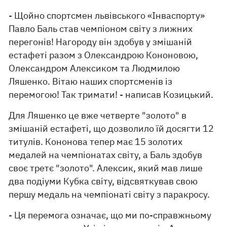
- Щойно спортсмен львівського «Інваспорту»
Павло Баль став чемпіоном світу з лижних
перегонів! Нагороду він здобув у змішаній
естафеті разом з Олександрою Кононовою,
Олександром Алексиком та Людмилою
Ляшенко. Вітаю наших спортсменів із
перемогою! Так тримати! - написав Козицький.
Для Ляшенко це вже четверте "золото" в
змішаній естафеті, що дозволило їй досягти 12
титулів. Кононова тепер має 15 золотих
медалей на чемпіонатах світу, а Баль здобув
своє третє "золото". Алексик, який мав лише
два подіуми Кубка світу, відсвяткував свою
першу медаль на чемпіонаті світу з паракросу.
- Ця перемога означає, що ми по-справжньому