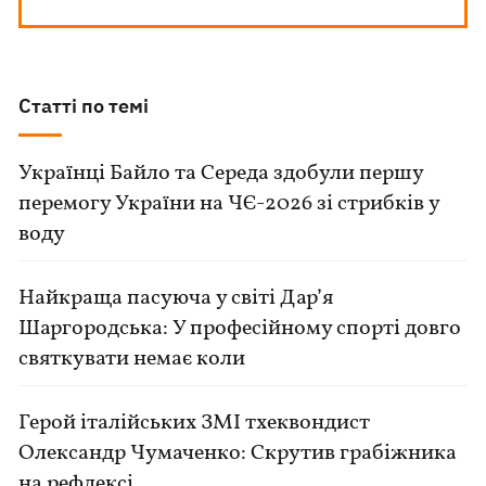
Статті по темі
Українці Байло та Середа здобули першу
перемогу України на ЧЄ-2026 зі стрибків у
воду
Найкраща пасуюча у світі Дар’я
Шаргородська: У професійному спорті довго
святкувати немає коли
Герой італійських ЗМІ тхеквондист
Олександр Чумаченко: Скрутив грабіжника
на рефлексі