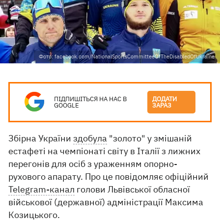
Фото: facebook.com/NationalSportsCommitteeOfTheDisabledOfUkraine
ПІДПИШІТЬСЯ НА НАС В
ДОДАТИ
GOOGLE
ЗАРАЗ
Збірна України
здобула
"золото" у змішаній
естафеті на чемпіонаті світу в Італії з лижних
перегонів для осіб з ураженням опорно-
рухового апарату. Про це повідомляє офіційний
Telegram-канал
голови Львівської обласної
військової (державної) адміністрації Максима
Козицького.