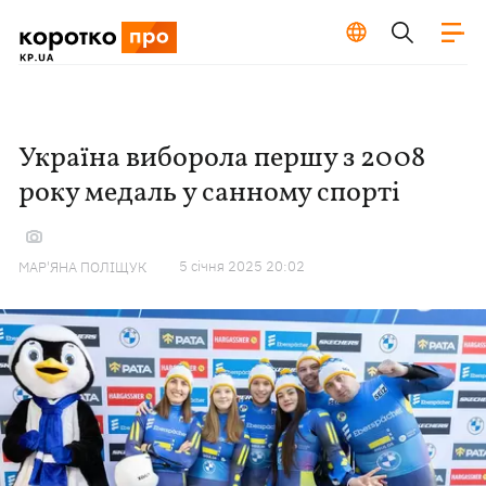
Україна виборола першу з 2008
року медаль у санному спорті
5 сiчня 2025 20:02
МАР'ЯНА ПОЛІЩУК