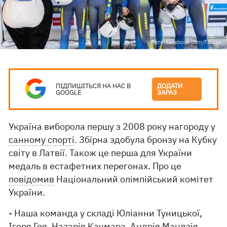
Фото: facebook.com/FILuge
ПІДПИШІТЬСЯ НА НАС В
ДОДАТИ
GOOGLE
ЗАРАЗ
Україна виборола першу з 2008 року нагороду у
санному спорті
. Збірна здобула бронзу на Кубку
світу в Латвії. Також це перша для України
медаль в естафетних перегонах. Про це
повідомив
Національний олімпійський комітет
України.
- Наша команда у складі Юліанни Туницької,
Ігоря Гоя, Назарія Качмара, Андрія Мандзія,