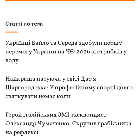
Статті по темі
Українці Байло та Середа здобули першу
перемогу України на ЧЄ-2026 зі стрибків у
воду
Найкраща пасуюча у світі Дар’я
Шаргородська: У професійному спорті довго
святкувати немає коли
Герой італійських ЗМІ тхеквондист
Олександр Чумаченко: Скрутив грабіжника
на рефлексі