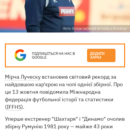
Фото: Echipa națională de fotbal a României
ПІДПИШІТЬСЯ НА НАС В
ДОДАТИ
GOOGLE
ЗАРАЗ
Мірча Луческу
встановив світовий рекорд за
найдовшою кар'єрою на чолі однієї збірної. Про
це 13 жовтня повідомила Міжнародна
федерація футбольної історії та статистики
(
IFFHS
).
Уперше екстренер "Шахтаря" і "Динамо" очолив
збірну Румунію 1981 року — майже 43 роки