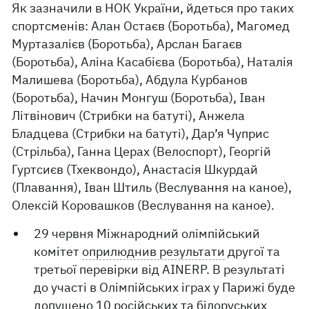
Як зазначили в НОК України, йдеться про таких
спортсменів: Алан Остаєв (Боротьба), Магомед
Муртазалієв (Боротьба), Арслан Багаєв
(Боротьба), Аліна Касабієва (Боротьба), Наталія
Малишева (Боротьба), Абдула Курбанов
(Боротьба), Начин Монгуш (Боротьба), Іван
Літвінович (Стрибки на батуті), Анжела
Бладцева (Стрибки на батуті), Дар’я Чуприс
(Стрільба), Ганна Церах (Велоспорт), Георгій
Гуртсиєв (Тхеквондо), Анастасія Шкурдай
(Плавання), Іван Штиль (Веслування на каное),
Олексій Коровашков (Веслування на каное).
29 червня Міжнародний олімпійський
комітет
оприлюднив результати
другої та
третьої перевірки від AINERP. В результаті
до участі в Олімпійських іграх у Парижі буде
допущено 10 російських та білоруських