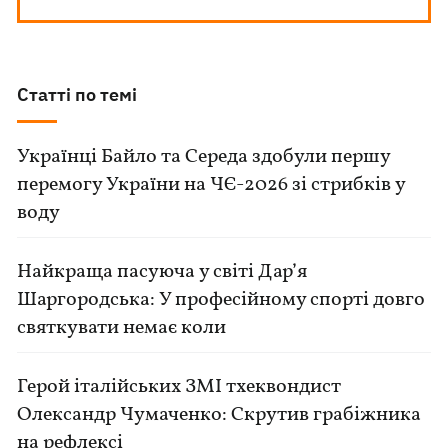
Статті по темі
Українці Байло та Середа здобули першу
перемогу України на ЧЄ-2026 зі стрибків у
воду
Найкраща пасуюча у світі Дар’я
Шаргородська: У професійному спорті довго
святкувати немає коли
Герой італійських ЗМІ тхеквондист
Олександр Чумаченко: Скрутив грабіжника
на рефлексі