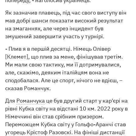
попереду, - наголосив українець.
Як зазначив плавець, під час свого виступу він
мав добрі шанси показати високий результат
на змаганнях, але через інцидент був
змушений завершити участь у турнірі.
- Плив я в першій десятці. Німець Олівер
[Клемет], що плив за мене, фінішував третім.
Ми мали свою тактику, ми її дотримувалися,
але, скажімо, деяким італійцям вона не
сподобалася. Але це спорт, нічого не вдієш, –
сказав Романчук.
Для
Романчука
це був другий старт у кар'єрі на
рівні Кубка світу на відстані 10 км. 2022 року в
Німеччині він став срібним призером.
Переможцем Кубка світу у Гольфо-Аранчі став
угорець Крістоф Разовскі. На фініші дистанції