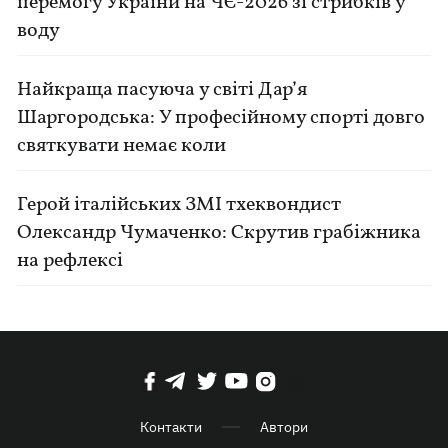
перемогу України на ЧЄ-2026 зі стрибків у
воду
Найкраща пасуюча у світі Дар’я
Шаргородська: У професійному спорті довго
святкувати немає коли
Герой італійських ЗМІ тхеквондист
Олександр Чумаченко: Скрутив грабіжника
на рефлексі
Контакти
Автори