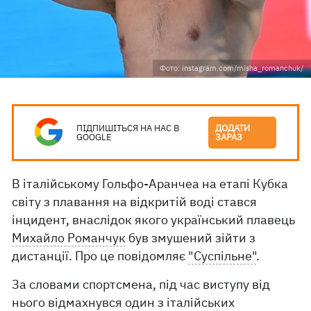
Фото: instagram.com/misha_romanchuk/
ПІДПИШІТЬСЯ НА НАС В
ДОДАТИ
GOOGLE
ЗАРАЗ
В італійському Гольфо-Аранчеа на етапі Кубка
світу з плавання на відкритій воді стався
інцидент, внаслідок якого український плавець
Михайло Романчук
був змушений зійти з
дистанції. Про це повідомляє
"Суспільне"
.
За словами спортсмена, під час виступу від
нього відмахнувся один з італійських