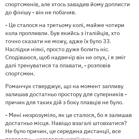
спортсменів, але хтось завадив йому доплисти
до фінішу - він не побачив.
- Це сталося на третьому колі, майже чотири
кола пропливли. Був якийсь з італійців, хто
точно сказати не можу, адже їх було 33.
Наслідки ніякі, просто дуже болить ніс.
Сподіваюся, щоб надвечір він не опух, і я зміг
далі тренуватися та плавати, - розповів
спортсмен.
Романчук стверджує, що на момент запливу
залишав достатньо простору для суперників -
причин для таких дій з боку плавців не було.
- Мені незрозуміло, як це сталося, бо я залишав
достатньо місця. Навіщо взагалі штовхатися?
Не було причин, це середина дистанції, все