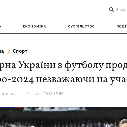
Знайт
А
ЕКОНОМІКА
СУСПІЛЬСТВО
ПОДІ
на
Спорт
рна України з футболу про
о-2024 незважаючи на учас
24 квiтня 2023 15:56
А ПОЛІЩУК