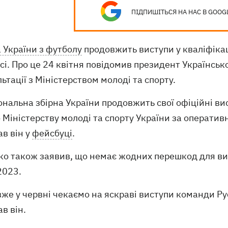
ПІДПИШІТЬСЯ НА НАС В GOOG
 України з футболу
продовжить виступи у кваліфіка
сі. Про це 24 квітня повідомив президент Українськ
ьтації з Міністерством молоді та спорту.
ональна збірна України продовжить свої офіційні ви
Міністерству молоді та спорту України за оперативну
в він у
фейсбуці
.
ко також заявив, що немає жодних перешкод для вис
2023.
вже у червні чекаємо на яскраві виступи команди Рус
в він.