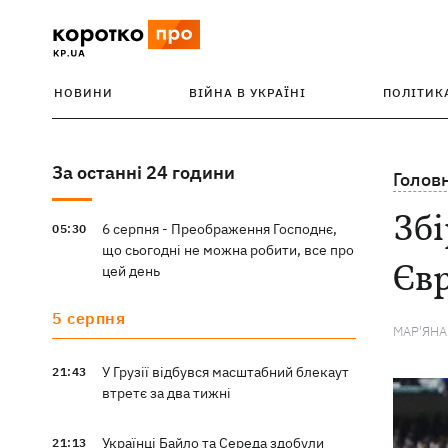
НОВИНИ
ВІЙНА В УКРАЇНІ
ПОЛІТИК
За останні 24 години
Голов
Збі
6 серпня - Преображення Господнє,
05:30
що сьогодні не можна робити, все про
Євр
цей день
5 серпня
МАР'ЯН
У Грузії відбувся масштабний блекаут
21:43
втретє за два тижні
Українці Байло та Середа здобули
21:13