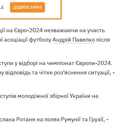
LE
ДОДАТИ ЗАРАЗ
ції на Євро-2024 незважаючи на участь
ої асоціації футболу
Андрій Павелко
після
ступи у відборі на чемпіонат Європи-2024.
 відповідь та чітке роз’яснення ситуації, -
тупів молодіжної збірної України на
лана Ротаня на полях Румунії та Грузії, -