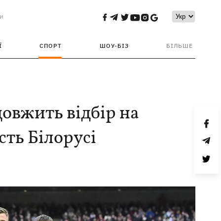
и
Ї
СПОРТ
ШОУ-БІЗ
БІЛЬШЕ
довжить відбір на
ть Білорусі