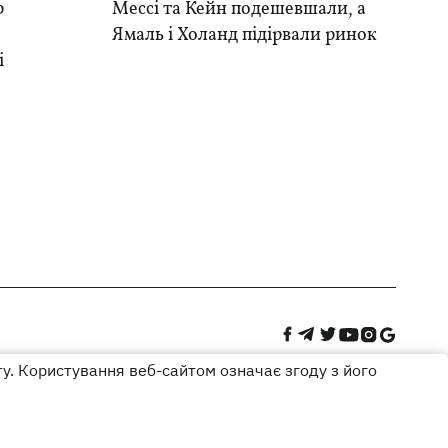
р
Мессі та Кейн подешевшали, а
Ямаль і Холанд підірвали ринок
і
ту. Користування веб-сайтом означає згоду з його
Дизайн