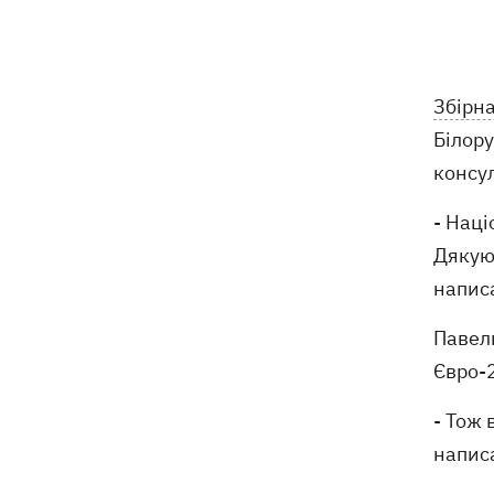
Мудрик зіграв за "Челсі" – вперше за
19:19
615 днів
Погода в Україні 6 серпня – спека
18:53
Збірна
відступає, прогнозують локальні дощі
Білору
з грозами
консул
Україна знищуватиме балістичні
18:45
установки військ РФ, - Зеленський
- Наці
Дякую 
18:27
Гар, дим і смог після обстрілів: як
написа
захистити себе та близьких
Павел
Генштаб спростував руйнування
18:17
Бортницької станції в Києві після атак
Євро-
РФ
- Тож 
написа