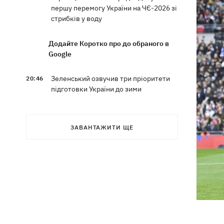
першу перемогу України на ЧЄ-2026 зі
стрибків у воду
Додайте Коротко про до обраного в
Google
Зеленський озвучив три пріоритети
20:46
підготовки України до зими
Українців просять скоротити
20:28
використання електроенергії –
ЗАВАНТАЖИТИ ЩЕ
інакше можливі відключення
Тайський футболіст загинув від удару
19:50
блискавки просто на полі
Рада нацбезпеки затвердила План
19:47
стійкості Києва, - Клименко