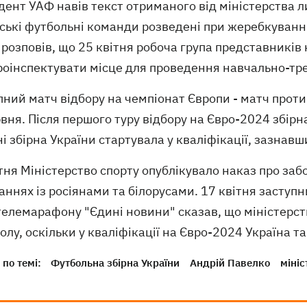
ент УАФ навів текст отриманого від міністерства ли
уські футбольні команди розведені при жеребкуванн
розповів, що 25 квітня робоча група представників
роінспектувати місце для проведення навчально-тре
ний матч відбору на чемпіонат Європи - матч проти 
вня. Після першого туру відбору на Євро-2024 збірна
і збірна України стартувала у кваліфікації, зазнавш
тня Міністерство спорту опублікувало наказ про за
аннях із росіянами та білорусами. 17 квітня заступн
телемарафону "Єдині новини" сказав, що міністерст
олу, оскільки у кваліфікації на Євро-2024 Україна та
по темі:
Футбольна збірна України
Андрій Павелко
мініс