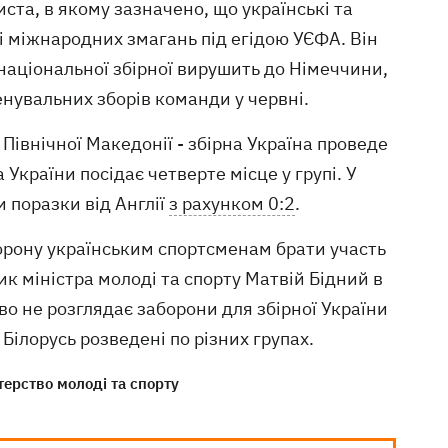
ста, в якому зазначено, що українські та
і міжнародних змагань під егідою УЄФА. Він
 національної збірної вирушить до Німеччини,
нувальних зборів команди у червні.
Північної Македонії - збірна Україна проведе
 України посідає четверте місце у групі. У
и поразки від Англії
з рахунком 0:2
.
борону українським спортсменам брати участь
ик міністра молоді та спорту Матвій Бідний в
во не розглядає заборони для збірної України
 Білорусь розведені по різних групах.
терство молоді та спорту