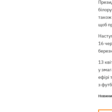
Презид
білор
також 
щоб п
Наступ
16 чер
березн
13 кві
у змаг
ефірі 
з футб
Новини 