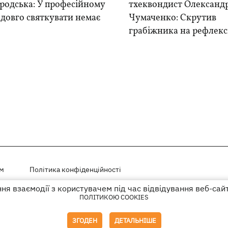
родська: У професійному
тхеквондист Олександ
 довго святкувати немає
Чумаченко: Скрутив
грабіжника на рефлекс
ем
Політика конфіденційності
я взаємодії з користувачем під час відвідування веб-сай
і на правах реклами
ПОЛІТИКОЮ COOKIES
го гіперпосилання на KP.UA в першому абзаці.
ЗГОДЕН
ДЕТАЛЬНІШЕ