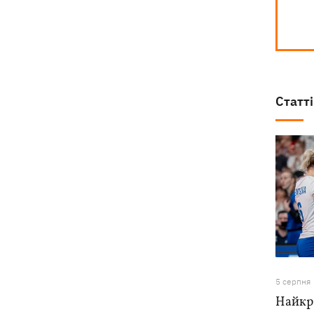
Статті
5 серпня
Найкра