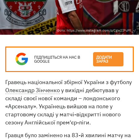
Фото: https://www.instagram.com/p/Cgw2IPuMl_-/
ПІДПИШІТЬСЯ НА НАС В
ДОДАТИ
GOOGLE
ЗАРАЗ
Гравець національної збірної України з футболу
Олександр Зінченко
у вихідні дебютував у
складі своєї нової команди – лондонського
«Арсеналу». Українець вийшов на поле у
стартовому складі у матчі-відкритті нового
сезону Англійської прем'єр-ліги.
Гравця було замінено на 83-й хвилині матчу на