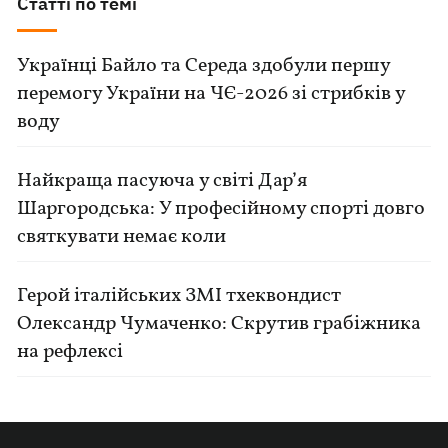
Статті по темі
Українці Байло та Середа здобули першу
перемогу України на ЧЄ-2026 зі стрибків у
воду
Найкраща пасуюча у світі Дар’я
Шаргородська: У професійному спорті довго
святкувати немає коли
Герой італійських ЗМІ тхеквондист
Олександр Чумаченко: Скрутив грабіжника
на рефлексі