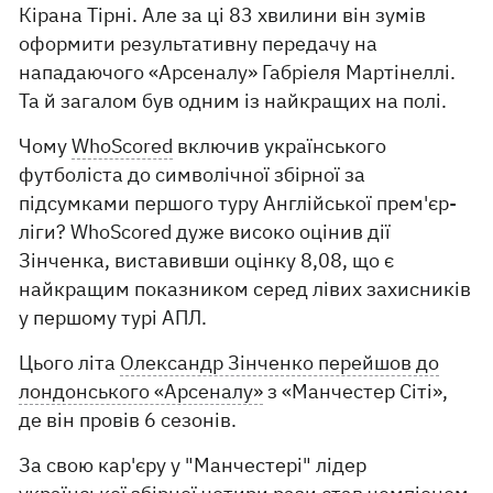
Кірана Тірні. Але за ці 83 хвилини він зумів
оформити результативну передачу на
нападаючого «Арсеналу» Габріеля Мартінеллі.
Та й загалом був одним із найкращих на полі.
Чому
WhoScored
включив українського
футболіста до символічної збірної за
підсумками першого туру Англійської прем'єр-
ліги? WhoScored дуже високо оцінив дії
Зінченка, виставивши оцінку 8,08, що є
найкращим показником серед лівих захисників
у першому турі АПЛ.
Цього літа
Олександр Зінченко перейшов до
лондонського «Арсеналу»
з «Манчестер Сіті»,
де він провів 6 сезонів.
За свою кар'єру у "Манчестері" лідер