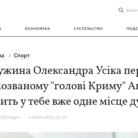
Знайт
А
ЕКОНОМІКА
СУСПІЛЬСТВО
ПОДІ
на
Спорт
жина Олександра Усіка пе
озваному "голові Криму" А
ить у тебе вже одне місце 
6 квiтня 2022 23:23
 ЛИСИЦИН