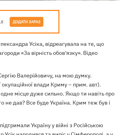
LE
ДОДАТИ ЗАРАЗ
Олександра Усіка, відреагувала на те, що
городи «За вірність обов'язку». Відео
 Сергію Валерійовичу, на мою думку.
 окупаційної влади Криму – прим. авт).
е одне місце дуже сильно. Якщо ти навіть про
го не дав? Все буде Україна. Крим теж був і
підтримали Україну у війні з Російською
 Усік народився та виріс у Сімферополі, а у