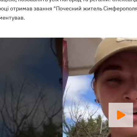
році отримав звання "Почесний житель Сімферополя"
ментував.