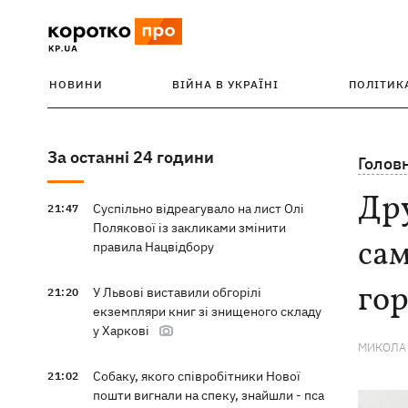
НОВИНИ
ВІЙНА В УКРАЇНІ
ПОЛІТИК
За останні 24 години
Голов
Дру
Суспільно відреагувало на лист Олі
21:47
Полякової із закликами змінити
сам
правила Нацвідбору
гор
У Львові виставили обгорілі
21:20
екземпляри книг зі знищеного складу
у Харкові
МИКОЛА
Собаку, якого співробітники Нової
21:02
пошти вигнали на спеку, знайшли - пса