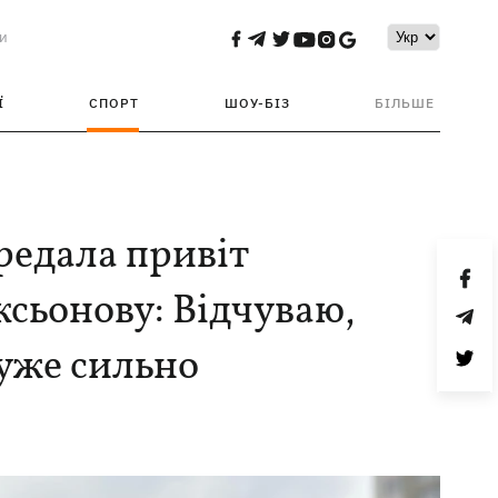
и
Ї
СПОРТ
ШОУ-БІЗ
БІЛЬШЕ
редала привіт
ксьонову: Відчуваю,
дуже сильно