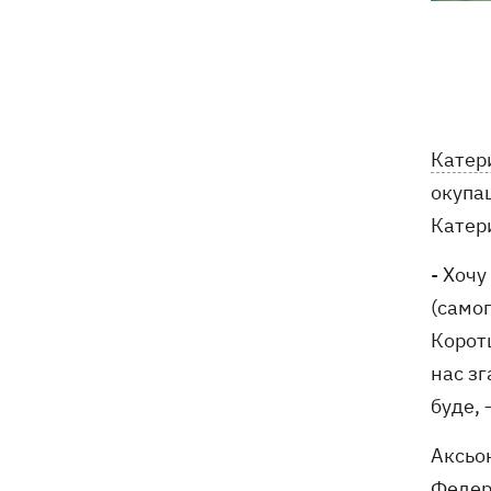
У Будапешті після обмілення Дунаю
19:16
підняли з дна мотоцикл вермахту та
останки двох солдатів
19:00
Анекдоти та меми тижня: прильоти-
прильоти, ідіть на болота і
Катер
український Джеймс Бонд з
окупац
кабачками
Катери
Тисяча незаконно списаних чоловіків
18:53
- суд взяв під варту ексочільника
- Хочу
Мукачівського ТЦК
(самоп
Коротш
Дрони ЗСУ вразили 10
18:48
електропідстанцій, 6 суден
нас зг
"тіньового" флоту та базу ФСБ в
буде, 
Криму
Аксьон
Навроцький у річницю свого
18:20
Федера