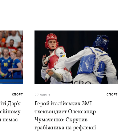
СПОРТ
27 липня
СПОРТ
ті Дар’я
Герой італійських ЗМІ
есійному
тхеквондист Олександр
и немає
Чумаченко: Скрутив
грабіжника на рефлексі