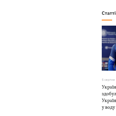
Статті
5 серпня
Україн
здобу
Україн
у воду