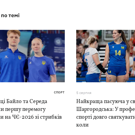
 по темі
СПОРТ
5 серпня
ці Байло та Середа
Найкраща пасуюча у сві
ли першу перемогу
Шаргородська: У проф
и на ЧЄ-2026 зі стрибків
спорті довго святкуват
коли