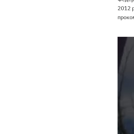
президентства пообіцяв підтримувати
Україну у боротьбі з РФ
2012 
проко