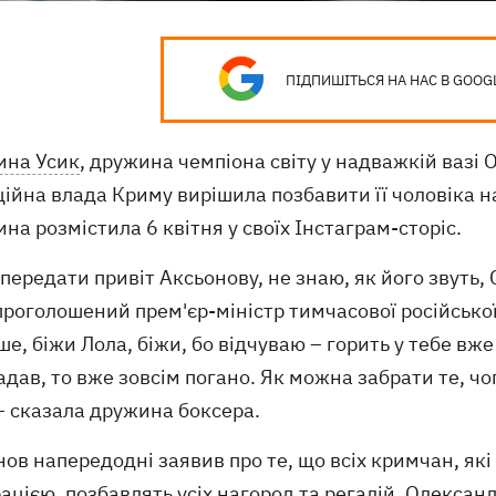
ПІДПИШІТЬСЯ НА НАС В GOOG
ина Усик
, дружина чемпіона світу у надважкій вазі 
ійна влада Криму вирішила позбавити її чоловіка на
на розмістила 6 квітня у своїх Інстаграм-сторіс.
 передати привіт Аксьонову, не знаю, як його звуть,
роголошений прем'єр-міністр тимчасової російської
е, біжи Лола, біжи, бо відчуваю – горить у тебе вж
адав, то вже зовсім погано. Як можна забрати те, чо
– сказала дружина боксера.
ов напередодні заявив про те, що всіх кримчан, які 
цією, позбавлять усіх нагород та регалій. Олександр