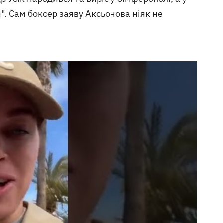
. Сам боксер заяву Аксьонова ніяк не