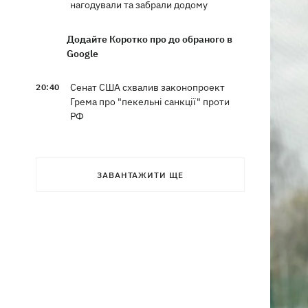
нагодували та забрали додому
Додайте Коротко про до обраного в
Google
Сенат США схвалив законопроект
20:40
Грема про "пекельні санкції" проти
РФ
Зеленський вперше прибув до Сербії
20:14
та розповів про цілі візиту
ЗАВАНТАЖИТИ ЩЕ
У Львові запровадили карантинні
20:04
обмеження через виявлення сказу в
кота
Україна та Польща завершили
19:49
ексгумацію жертв Волинської трагедії
у двох селах на Волині