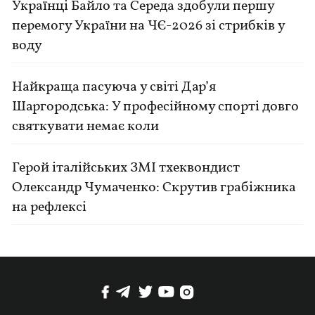
Українці Байло та Середа здобули першу
перемогу України на ЧЄ-2026 зі стрибків у
воду
Найкраща пасуюча у світі Дар’я
Шаргородська: У професійному спорті довго
святкувати немає коли
Герой італійських ЗМІ тхеквондист
Олександр Чумаченко: Скрутив грабіжника
на рефлексі