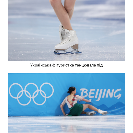
Українська фігуристка танцювала під