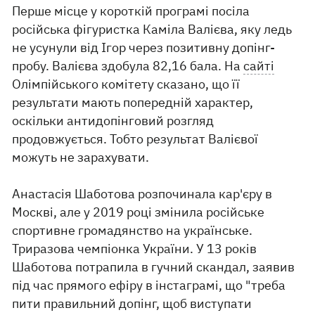
Перше місце у короткій програмі посіла
російська фігуристка Каміла Валієва, яку ледь
не усунули від Ігор через позитивну допінг-
пробу. Валієва здобула 82,16 бала. На
сайті
Олімпійського комітету сказано, що її
результати мають попередній характер,
оскільки антидопінговий розгляд
продовжується. Тобто результат Валієвої
можуть не зарахувати.
Анастасія Шаботова розпочинала кар'єру в
Москві, але у 2019 році змінила російське
спортивне громадянство на українське.
Триразова чемпіонка України. У 13 років
Шаботова потрапила в гучний скандал, заявив
під час прямого ефіру в інстаграмі, що "треба
пити правильний допінг, щоб виступати