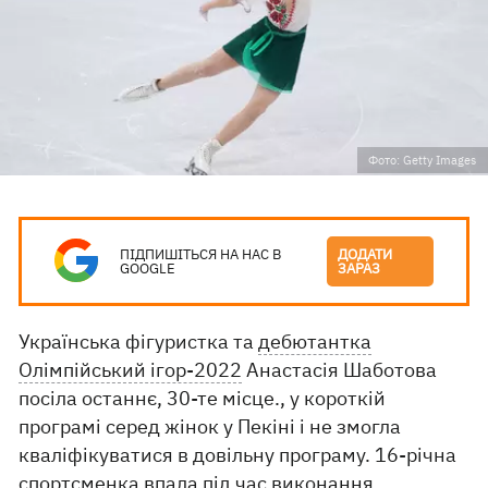
Фото: Getty Images
ПІДПИШІТЬСЯ НА НАС В
ДОДАТИ
GOOGLE
ЗАРАЗ
Українська фігуристка та
дебютантка
Олімпійський ігор-2022
Анастасія Шаботова
посіла останнє, 30-те місце., у короткій
програмі серед жінок у Пекіні і не змогла
кваліфікуватися в довільну програму. 16-річна
спортсменка впала під час виконання